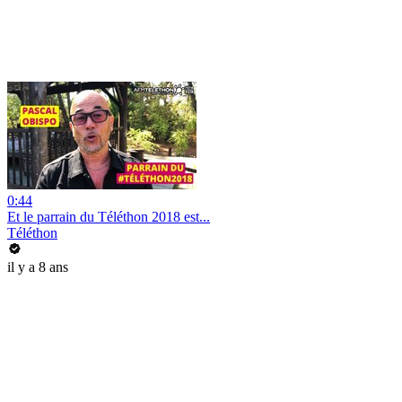
0:44
Et le parrain du Téléthon 2018 est...
Téléthon
il y a 8 ans