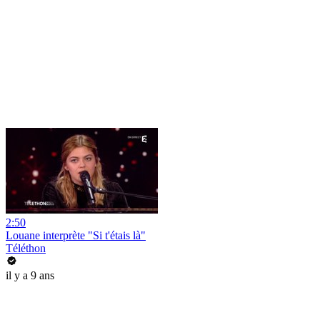
2:50
Louane interprète "Si t'étais là"
Téléthon
il y a 9 ans