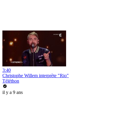
3:40
Christophe Willem interprète "Rio"
Téléthon
il y a 9 ans