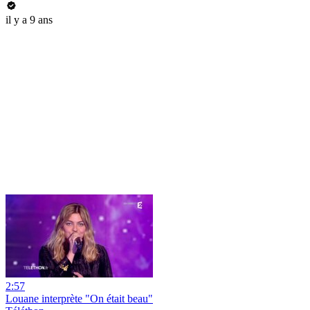
il y a 9 ans
2:57
Louane interprète "On était beau"