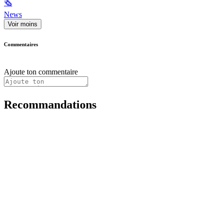
🗞
News
Voir moins
Commentaires
Ajoute ton commentaire
Recommandations