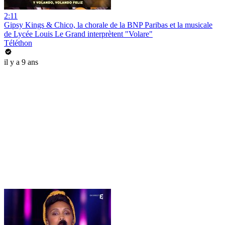
2:11
Gipsy Kings & Chico, la chorale de la BNP Paribas et la musicale
de Lycée Louis Le Grand interprètent "Volare"
Téléthon
il y a 9 ans