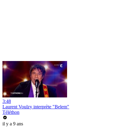
3:48
Laurent Voulzy interprète "Belem"
Téléthon
il y a 9 ans