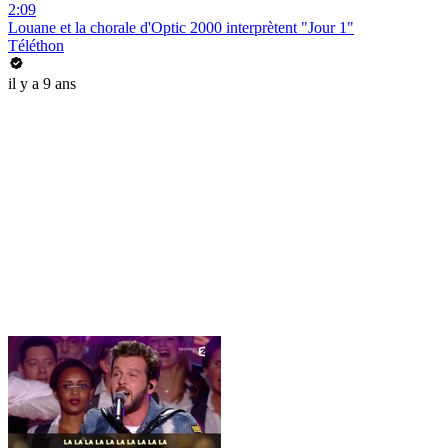
2:09
Louane et la chorale d'Optic 2000 interprètent "Jour 1"
Téléthon
il y a 9 ans