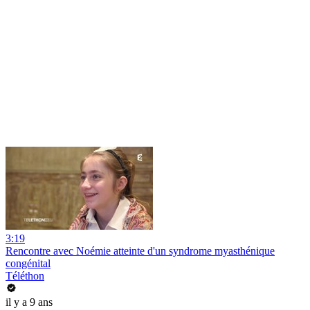
3:19
Rencontre avec Noémie atteinte d'un syndrome myasthénique
congénital
Téléthon
il y a 9 ans