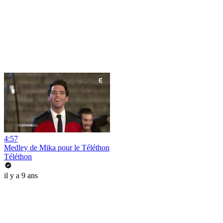
4:57
Medley de Mika pour le Téléthon
Téléthon
il y a 9 ans