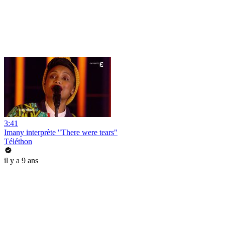
3:41
Imany interprète "There were tears"
Téléthon
il y a 9 ans