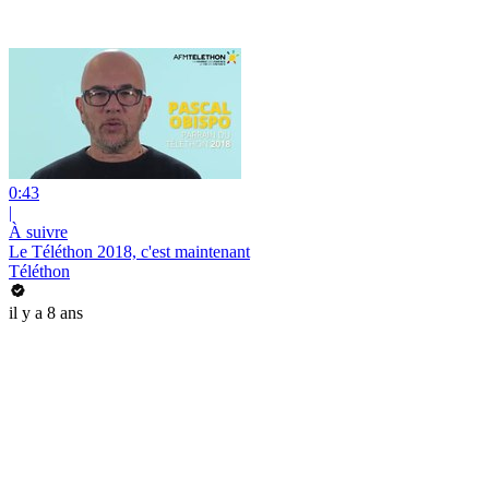
0:43
|
À suivre
Le Téléthon 2018, c'est maintenant
Téléthon
il y a 8 ans