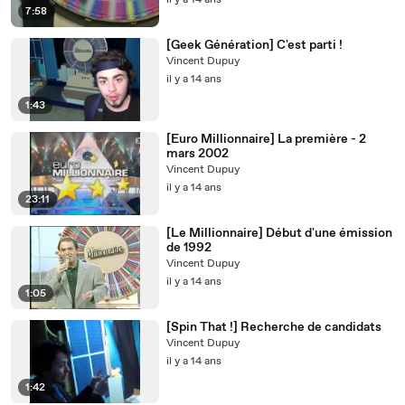
il y a 14 ans
7:58
[Geek Génération] C'est parti !
Vincent Dupuy
il y a 14 ans
1:43
[Euro Millionnaire] La première - 2
mars 2002
Vincent Dupuy
il y a 14 ans
23:11
[Le Millionnaire] Début d'une émission
de 1992
Vincent Dupuy
il y a 14 ans
1:05
[Spin That !] Recherche de candidats
Vincent Dupuy
il y a 14 ans
1:42