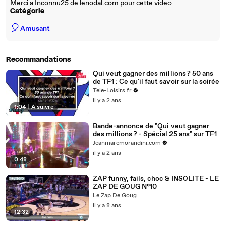
Merci a Inconnu25 de lenodal.com pour cette video
Catégorie
🎈
Amusant
Recommandations
Qui veut gagner des millions ? 50 ans
de TF1 : Ce qu'il faut savoir sur la soirée
Tele-Loisirs.fr
il y a 2 ans
1:04
|
À suivre
Bande-annonce de "Qui veut gagner
des millions ? - Spécial 25 ans" sur TF1
Jeanmarcmorandini.com
il y a 2 ans
0:48
ZAP funny, fails, choc & INSOLITE - LE
ZAP DE GOUG N°10
Le Zap De Goug
il y a 8 ans
12:32