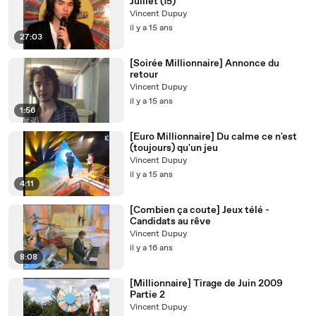
Juillet (15)
Vincent Dupuy
il y a 15 ans
27:03
[Soirée Millionnaire] Annonce du
retour
Vincent Dupuy
il y a 15 ans
1:56
[Euro Millionnaire] Du calme ce n'est
(toujours) qu'un jeu
Vincent Dupuy
il y a 15 ans
4:11
[Combien ça coute] Jeux télé -
Candidats au rêve
Vincent Dupuy
il y a 16 ans
8:08
[Millionnaire] Tirage de Juin 2009
Partie 2
Vincent Dupuy