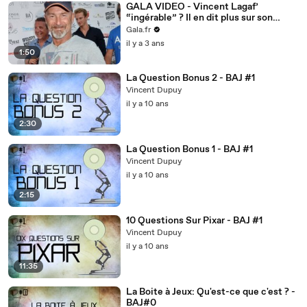
GALA VIDEO - Vincent Lagaf’
“ingérable” ? Il en dit plus sur son
départ de TF1…
Gala.fr
il y a 3 ans
1:50
La Question Bonus 2 - BAJ #1
Vincent Dupuy
il y a 10 ans
2:30
La Question Bonus 1 - BAJ #1
Vincent Dupuy
il y a 10 ans
2:15
10 Questions Sur Pixar - BAJ #1
Vincent Dupuy
il y a 10 ans
11:35
La Boite à Jeux: Qu'est-ce que c'est ? -
BAJ#0