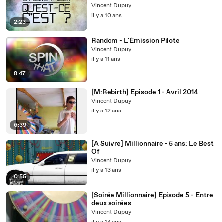
Vincent Dupuy
il y a 10 ans
2:23
Random - L'Émission Pilote
Vincent Dupuy
il y a 11 ans
8:47
[M:Rebirth] Episode 1 - Avril 2014
Vincent Dupuy
il y a 12 ans
6:39
[A Suivre] Millionnaire - 5 ans: Le Best
Of
Vincent Dupuy
il y a 13 ans
0:55
[Soirée Millionnaire] Episode 5 - Entre
deux soirées
Vincent Dupuy