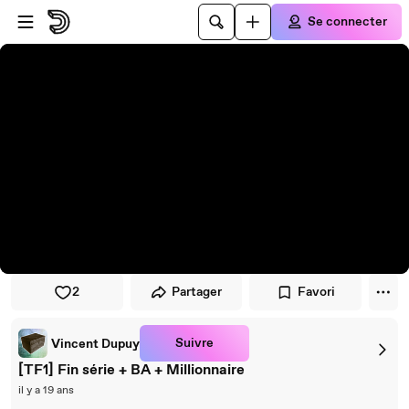
Passer au player
Passer au contenu principal
Se connecter
2
Partager
Favori
Suivre
Vincent Dupuy
[TF1] Fin série + BA + Millionnaire
il y a 19 ans