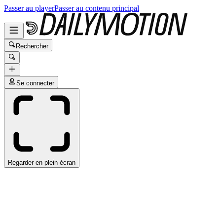
Passer au player
Passer au contenu principal
Rechercher
Se connecter
Regarder en plein écran