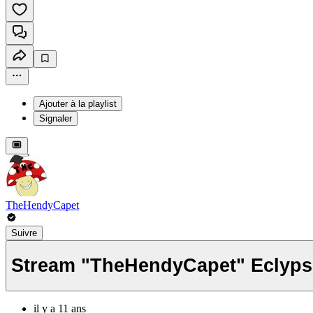
Ajouter à la playlist
Signaler
TheHendyCapet
Suivre
Stream "T
il y a 11 ans