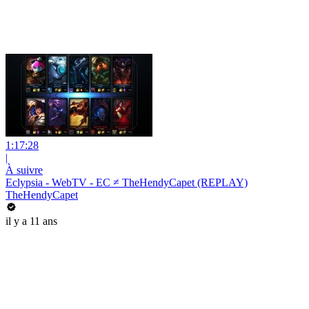
1:17:28
|
À suivre
Eclypsia - WebTV - EC ≠ TheHendyCapet (REPLAY)
TheHendyCapet
il y a 11 ans