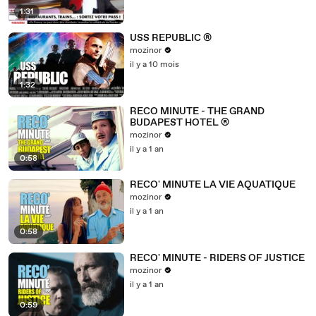
1:31
USS REPUBLIC ®
mozinor
il y a 10 mois
1:32
RECO MINUTE - THE GRAND
BUDAPEST HOTEL ®
mozinor
il y a 1 an
0:58
RECO' MINUTE LA VIE AQUATIQUE
mozinor
il y a 1 an
0:58
RECO' MINUTE - RIDERS OF JUSTICE
mozinor
il y a 1 an
0:59