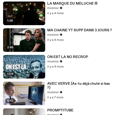
LA MARQUE DU MELUCHE ®
mozinor
il y a 4 mois
1:36
MA CHAINE YT SUPP DANS 3 JOURS ?
mozinor
il y a 4 mois
2:45
ON EST LA NO RECROP
mozinor
il y a 4 mois
1:03
AVEC VERVE (As-tu déjà chuté si bas
?)
mozinor
il y a 7 mois
5:10
PROMPTITUBE