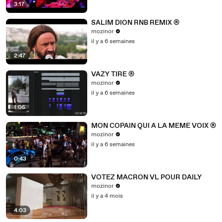
3:17
SALIM DION RNB REMIX ®
mozinor
il y a 6 semaines
2:47
VAZY TIRE ®
mozinor
il y a 6 semaines
1:05
MON COPAIN QUI A LA MEME VOIX ®
mozinor
il y a 6 semaines
0:43
VOTEZ MACRON VL POUR DAILY
mozinor
il y a 4 mois
4:03