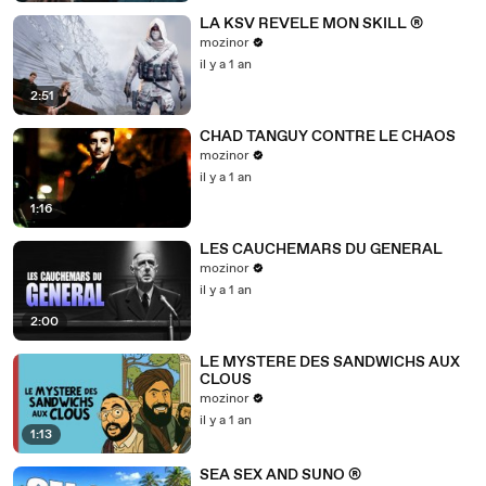
LA KSV REVELE MON SKILL ®
mozinor
il y a 1 an
2:51
CHAD TANGUY CONTRE LE CHAOS
mozinor
il y a 1 an
1:16
LES CAUCHEMARS DU GENERAL
mozinor
il y a 1 an
2:00
LE MYSTERE DES SANDWICHS AUX
CLOUS
mozinor
il y a 1 an
1:13
SEA SEX AND SUNO ®