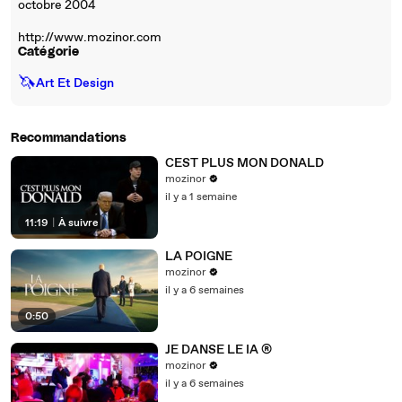
octobre 2004
http://www.mozinor.com
Catégorie
🦄
Art Et Design
Recommandations
CEST PLUS MON DONALD
mozinor
il y a 1 semaine
11:19
|
À suivre
LA POIGNE
mozinor
il y a 6 semaines
0:50
JE DANSE LE IA ®
mozinor
il y a 6 semaines