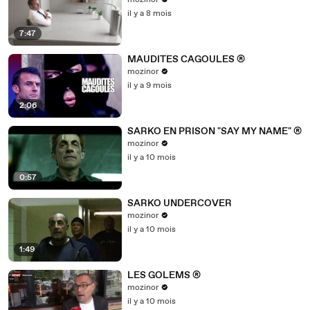
mozinor
il y a 8 mois
7:47
MAUDITES CAGOULES ®
mozinor
il y a 9 mois
2:06
SARKO EN PRISON "SAY MY NAME" ®
mozinor
il y a 10 mois
0:57
SARKO UNDERCOVER
mozinor
il y a 10 mois
1:49
LES GOLEMS ®
mozinor
il y a 10 mois