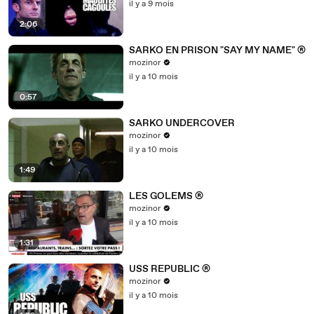
il y a 9 mois
2:06
SARKO EN PRISON "SAY MY NAME" ®
mozinor
il y a 10 mois
0:57
SARKO UNDERCOVER
mozinor
il y a 10 mois
1:49
LES GOLEMS ®
mozinor
il y a 10 mois
1:31
USS REPUBLIC ®
mozinor
il y a 10 mois