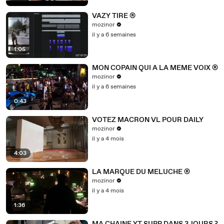
VAZY TIRE ®
mozinor
il y a 6 semaines
1:05
MON COPAIN QUI A LA MEME VOIX ®
mozinor
il y a 6 semaines
0:43
VOTEZ MACRON VL POUR DAILY
mozinor
il y a 4 mois
4:03
LA MARQUE DU MELUCHE ®
mozinor
il y a 4 mois
1:36