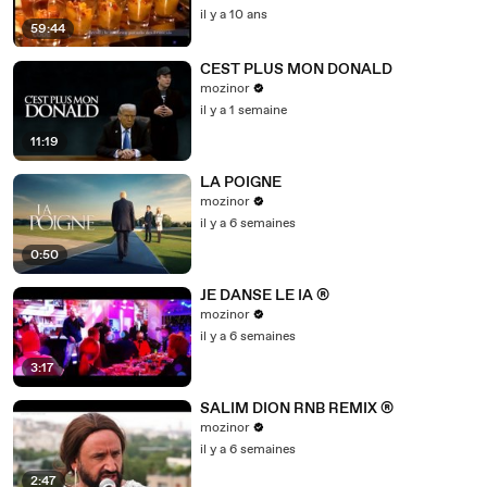
il y a 10 ans
59:44
CEST PLUS MON DONALD
mozinor
il y a 1 semaine
11:19
LA POIGNE
mozinor
il y a 6 semaines
0:50
JE DANSE LE IA ®
mozinor
il y a 6 semaines
3:17
SALIM DION RNB REMIX ®
mozinor
il y a 6 semaines
2:47