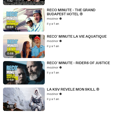
1:32
RECO MINUTE - THE GRAND
BUDAPEST HOTEL ®
mozinor
il y a 1 an
0:58
RECO' MINUTE LA VIE AQUATIQUE
mozinor
il y a 1 an
0:58
RECO' MINUTE - RIDERS OF JUSTICE
mozinor
il y a 1 an
0:59
LA KSV REVELE MON SKILL ®
mozinor
il y a 1 an
2:51