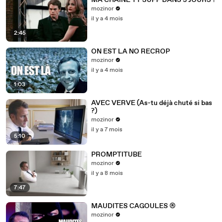
MA CHAINE YT SUPP DANS 3 JOURS ?
mozinor
il y a 4 mois
2:45
ON EST LA NO RECROP
mozinor
il y a 4 mois
1:03
AVEC VERVE (As-tu déjà chuté si bas
?)
mozinor
il y a 7 mois
5:10
PROMPTITUBE
mozinor
il y a 8 mois
7:47
MAUDITES CAGOULES ®
mozinor