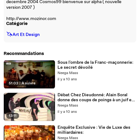
decembre 2004 Cosmos99 bienvenue sur alpha ( nouvelle
version 2007 )
http://www.mozinor.com
Catégorie
🦄
Art Et Design
Recommandations
Sous l'ombre de la Franc-maçonnerie:
Le secret dévoilé
Neega Mass
il y a 10 ans
51:03
|
À suivre
Débat Chez Dieudonné: Alain Soral
donne des coups de poings à un juif en
direct
Neega Mass
il y a 10 ans
13:11
Enquête Exclusive : Vie de Luxe des
milliardaires:
Neega Mass