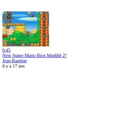
0:45
New Super Mario Bros Modifié 2!
Jean-Baptiste
il y a 17 ans