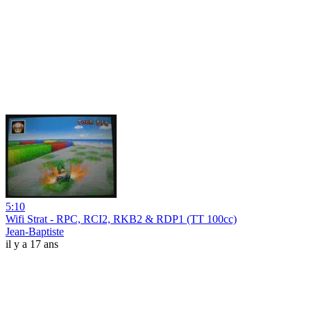
5:10
Wifi Strat - RPC, RCI2, RKB2 & RDP1 (TT 100cc)
Jean-Baptiste
il y a 17 ans