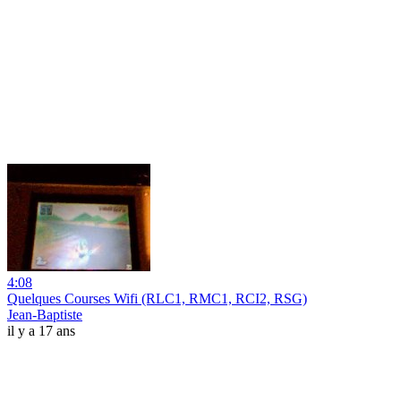
4:08
Quelques Courses Wifi (RLC1, RMC1, RCI2, RSG)
Jean-Baptiste
il y a 17 ans