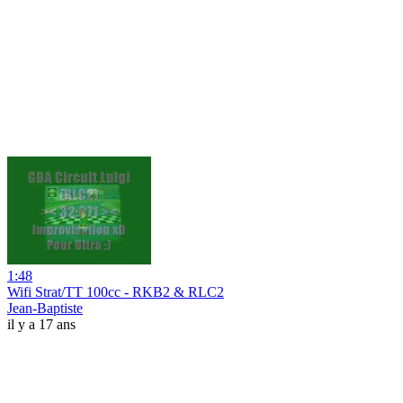
1:48
Wifi Strat/TT 100cc - RKB2 & RLC2
Jean-Baptiste
il y a 17 ans