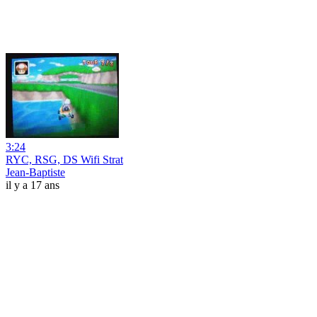
3:24
RYC, RSG, DS Wifi Strat
Jean-Baptiste
il y a 17 ans