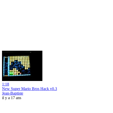
1:18
New Super Mario Bros Hack v0.3
Jean-Baptiste
il y a 17 ans