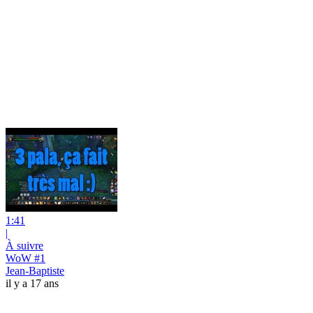
1:41
|
À suivre
WoW #1
Jean-Baptiste
il y a 17 ans