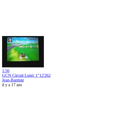
1:56
GCN Circuit Luigi: 1"12'262
Jean-Baptiste
il y a 17 ans