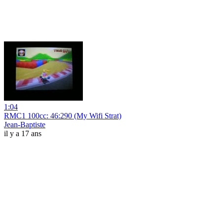
1:04
RMC1 100cc: 46:290 (My Wifi Strat)
Jean-Baptiste
il y a 17 ans