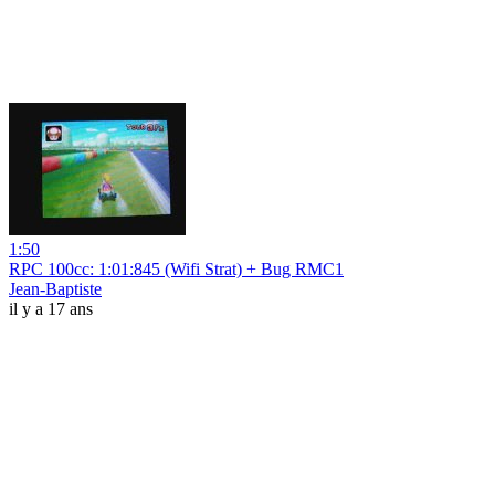
1:50
RPC 100cc: 1:01:845 (Wifi Strat) + Bug RMC1
Jean-Baptiste
il y a 17 ans