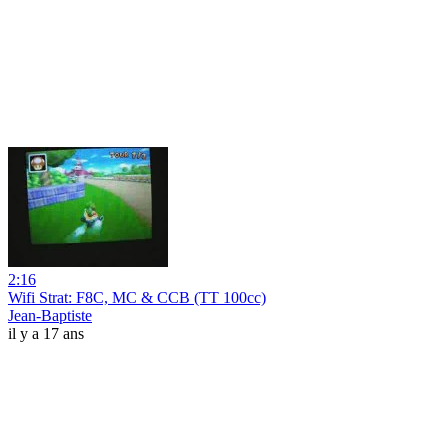
2:16
Wifi Strat: F8C, MC & CCB (TT 100cc)
Jean-Baptiste
il y a 17 ans