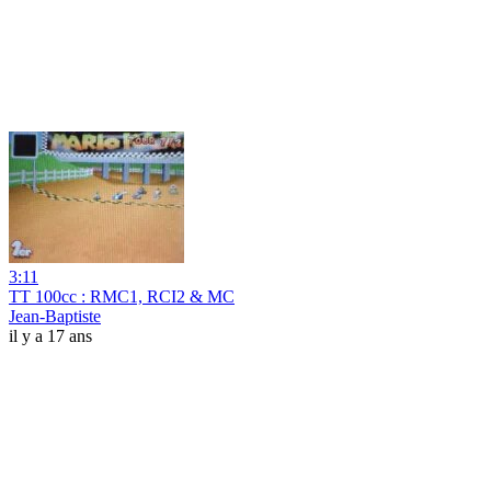
3:11
TT 100cc : RMC1, RCI2 & MC
Jean-Baptiste
il y a 17 ans