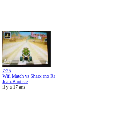
7:25
Wifi Match vs Sharx (no R)
Jean-Baptiste
il y a 17 ans