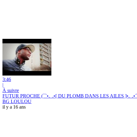
3:46
|
À suivre
FUTUR PROCHE (¯`•._.•[ DU PLOMB DANS LES AILES ]•._.•´
BG LOULOU
il y a 16 ans