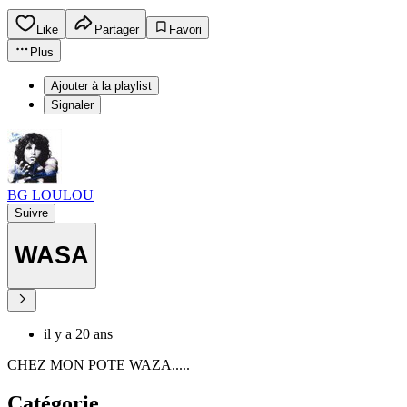
Like
Partager
Favori
Plus
Ajouter à la playlist
Signaler
BG LOULOU
Suivre
WASA
il y a 20 ans
CHEZ MON POTE WAZA.....
Catégorie