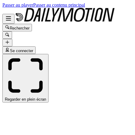
Passer au player
Passer au contenu principal
Rechercher
Se connecter
Regarder en plein écran