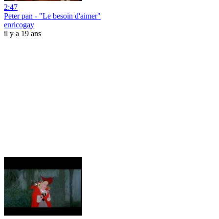
2:47
Peter pan - "Le besoin d'aimer"
enricogay
il y a 19 ans