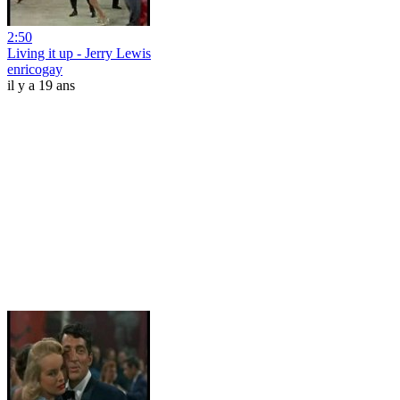
2:50
Living it up - Jerry Lewis
enricogay
il y a 19 ans