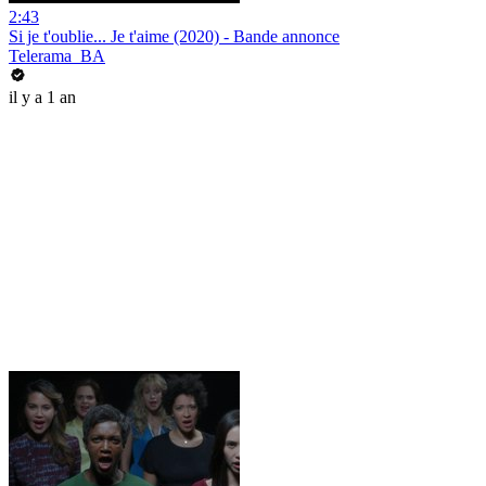
2:43
Si je t'oublie... Je t'aime (2020) - Bande annonce
Telerama_BA
il y a 1 an