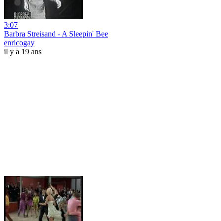
3:07
Barbra Streisand - A Sleepin' Bee
enricogay
il y a 19 ans