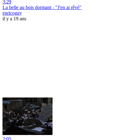
3:29
La belle au bois dormant - "J'en ai rêvé"
enricogay
il y a 19 ans
2:05