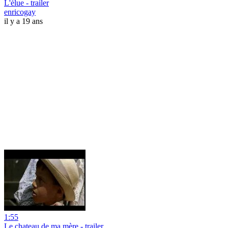
L'élue - trailer
enricogay
il y a 19 ans
1:55
Le chateau de ma mère - trailer