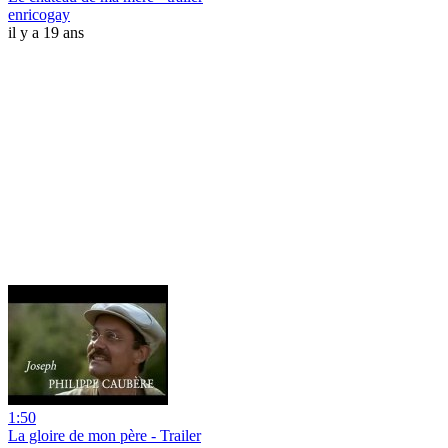
enricogay
il y a 19 ans
1:50
La gloire de mon père - Trailer