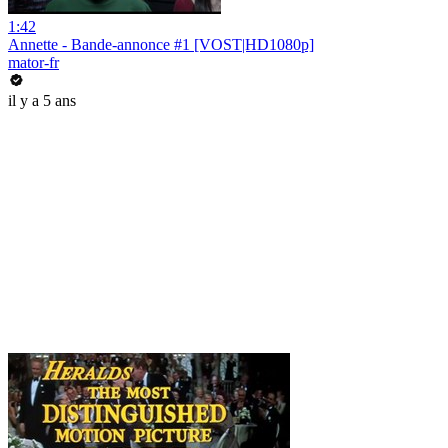
1:42
Annette - Bande-annonce #1 [VOST|HD1080p]
mator-fr
il y a 5 ans