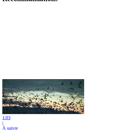
1:03
|
À suivre