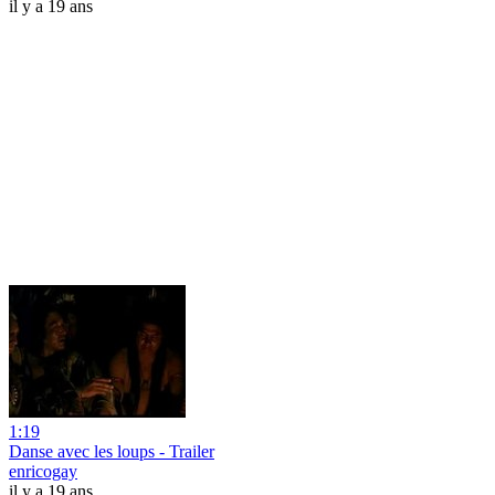
il y a 19 ans
1:19
Danse avec les loups - Trailer
enricogay
il y a 19 ans