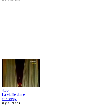
4:36
La vieille dame
enricogay
il y a 19 ans