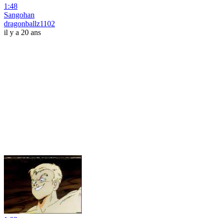
1:48
Sangohan
dragonballz1102
il y a 20 ans