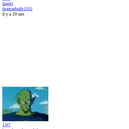
Iaigiri
dragonballz1102
il y a 20 ans
1:07