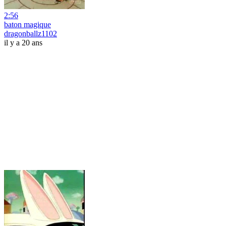
2:56
baton magique
dragonballz1102
il y a 20 ans