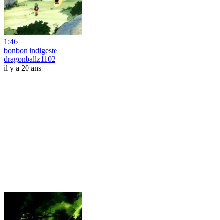
1:46
bonbon indigeste
dragonballz1102
il y a 20 ans