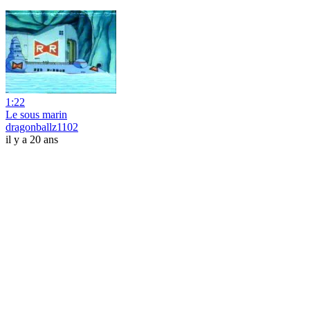
1:22
Le sous marin
dragonballz1102
il y a 20 ans