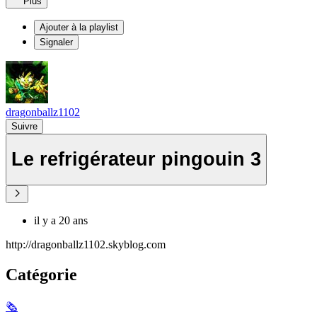
Plus
Ajouter à la playlist
Signaler
dragonballz1102
Suivre
Le refrigérateur pingouin 3
il y a 20 ans
http://dragonballz1102.skyblog.com
Catégorie
🗞