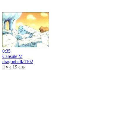
0:35
Capsule M
dragonballz1102
il y a 19 ans