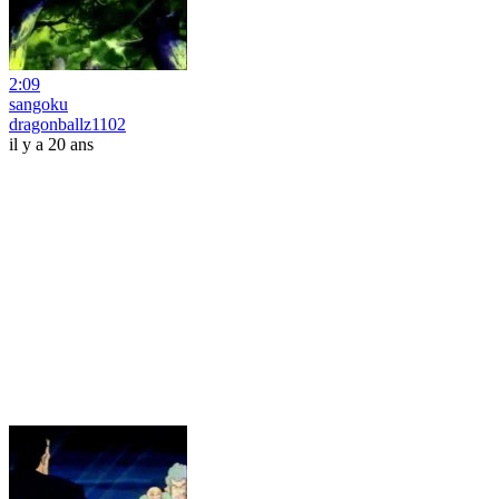
2:09
sangoku
dragonballz1102
il y a 20 ans