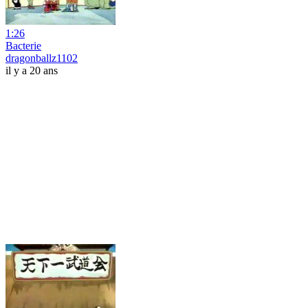
1:26
Bacterie
dragonballz1102
il y a 20 ans