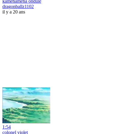
kamehameha ondule
dragonballz1102
il y a 20 ans
1:54
colonel violet