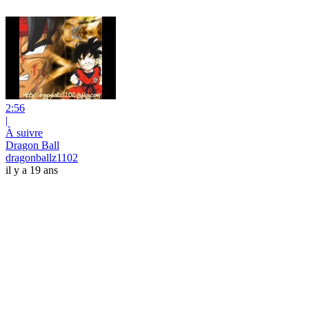
2:56
|
À suivre
Dragon Ball
dragonballz1102
il y a 19 ans