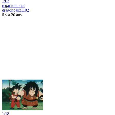
1:03
regar tombeur
dragonballz1102
il y a 20 ans
1:18