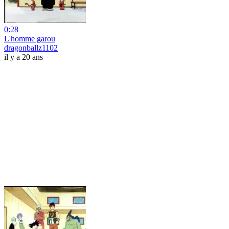
0:28
L'homme garou
dragonballz1102
il y a 20 ans