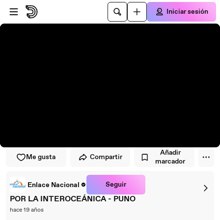
Saltar al reproductor
Saltar al contenido principal
Iniciar sesión
Añadir
Me gusta
Compartir
marcador
Seguir
Enlace Nacional
POR LA INTEROCEÁNICA - PUNO
hace 19 años