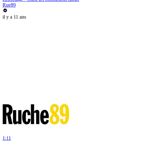
Rue89
il y a 11 ans
1:11