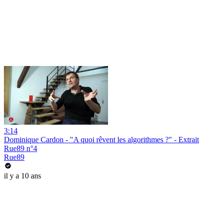
3:14
Dominique Cardon - "A quoi rêvent les algorithmes ?" - Extrait
Rue89 n°4
Rue89
il y a 10 ans