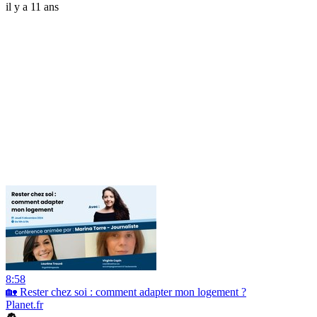
il y a 11 ans
8:58
🏡 Rester chez soi : comment adapter mon logement ?
Planet.fr