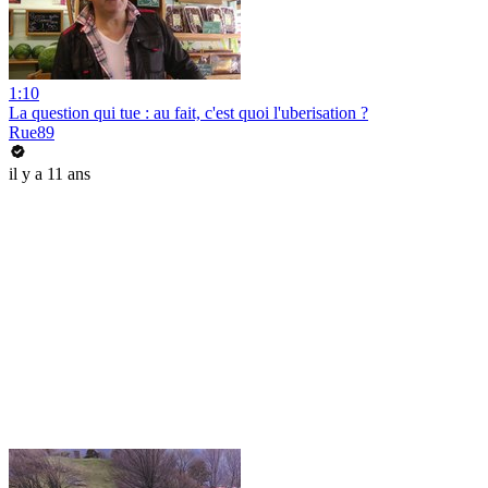
1:10
La question qui tue : au fait, c'est quoi l'uberisation ?
Rue89
il y a 11 ans