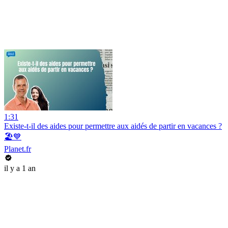
1:31
Existe-t-il des aides pour permettre aux aidés de partir en vacances ?
🏖️💙
Planet.fr
il y a 1 an