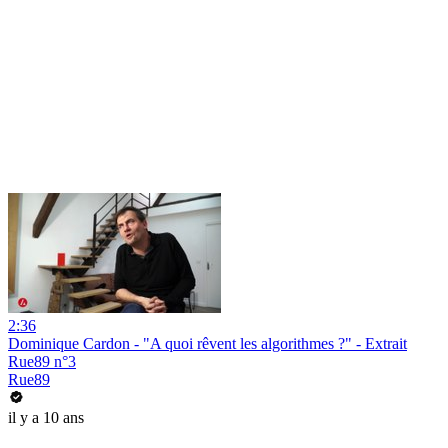
2:36
Dominique Cardon - "A quoi rêvent les algorithmes ?" - Extrait
Rue89 n°3
Rue89
il y a 10 ans