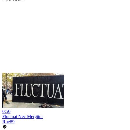
0:56
Fluctuat Nec Mergitur
Rue89