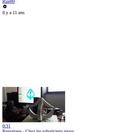
Rue89
il y a 11 ans
0:31
Reportage - Chez les roboticiens mous