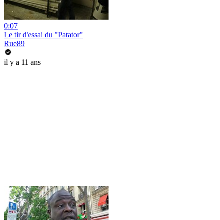
0:07
Le tir d'essai du "Patator"
Rue89
il y a 11 ans