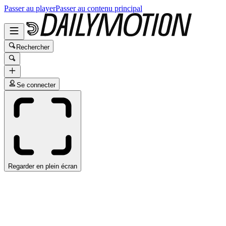
Passer au player
Passer au contenu principal
Rechercher
Se connecter
Regarder en plein écran