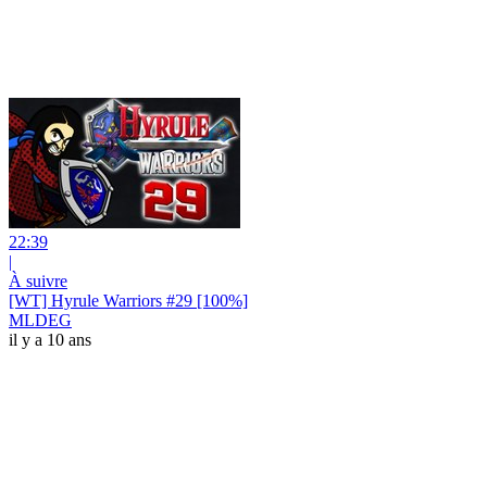
22:39
|
À suivre
[WT] Hyrule Warriors #29 [100%]
MLDEG
il y a 10 ans