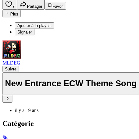
7
Partager
Favori
Plus
Ajouter à la playlist
Signaler
MLDEG
Suivre
New Entrance ECW Theme Song J
il y a 19 ans
Catégorie
🗞