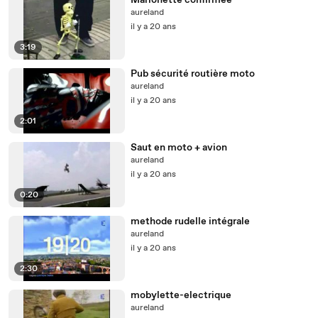
Marionette confirmée
aureland
il y a 20 ans
3:19
Pub sécurité routière moto
aureland
il y a 20 ans
2:01
Saut en moto + avion
aureland
il y a 20 ans
0:20
methode rudelle intégrale
aureland
il y a 20 ans
2:30
mobylette-electrique
aureland