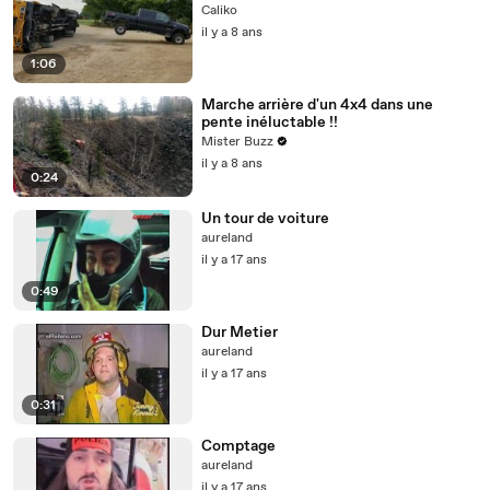
Caliko
il y a 8 ans
1:06
Marche arrière d'un 4x4 dans une
pente inéluctable !!
Mister Buzz
il y a 8 ans
0:24
Un tour de voiture
aureland
il y a 17 ans
0:49
Dur Metier
aureland
il y a 17 ans
0:31
Comptage
aureland
il y a 17 ans