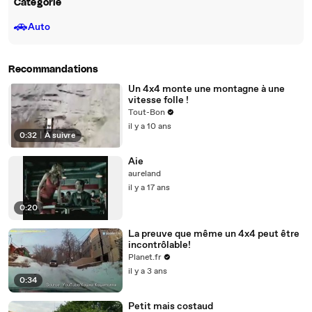
Catégorie
🚗
Auto
Recommandations
Un 4x4 monte une montagne à une
vitesse folle !
Tout-Bon
il y a 10 ans
0:32
|
À suivre
Aie
aureland
il y a 17 ans
0:20
La preuve que même un 4x4 peut être
incontrôlable!
Planet.fr
il y a 3 ans
0:34
Petit mais costaud