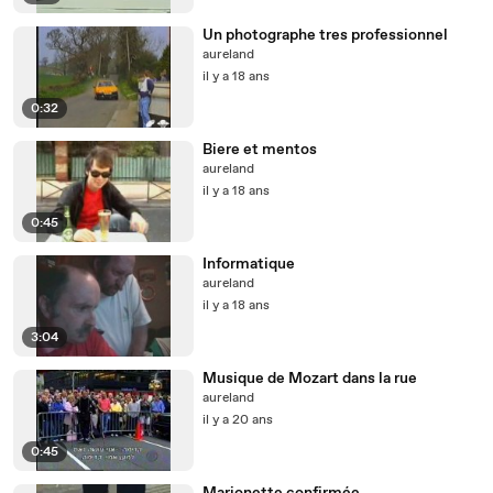
Un photographe tres professionnel
aureland
il y a 18 ans
0:32
Biere et mentos
aureland
il y a 18 ans
0:45
Informatique
aureland
il y a 18 ans
3:04
Musique de Mozart dans la rue
aureland
il y a 20 ans
0:45