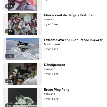
1:04
Mon accent de Sangria Gratuite
aureland
il y a 17 ans
3:22
Extreme 4x4 en Hiver - Made in 4x4 fr
Made in 4x4
il y a 11 ans
3:43
Déneigement
aureland
il y a 18 ans
0:16
Bruce Ping Pong
aureland
il y a 18 ans
1:12