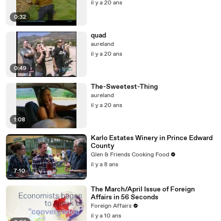
il y a 20 ans
0:32
quad
aureland
il y a 20 ans
0:49
The-Sweetest-Thing
aureland
il y a 20 ans
1:08
Karlo Estates Winery in Prince Edward
County
Glen & Friends Cooking Food
il y a 8 ans
7:10
The March/April Issue of Foreign
Affairs in 56 Seconds
Foreign Affairs
il y a 10 ans