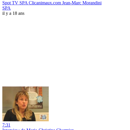
Spot TV SPA Clicanimaux.com Jean-Marc Morandini
SPA
il y a 18 ans
7:31