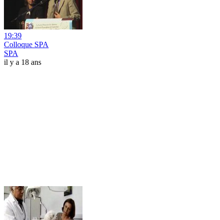
19:39
Colloque SPA
SPA
il y a 18 ans