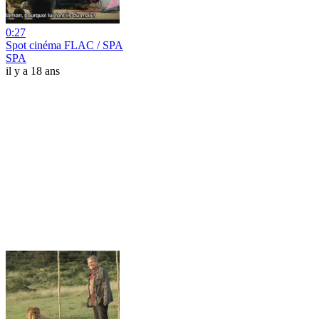
0:27
Spot cinéma FLAC / SPA
SPA
il y a 18 ans