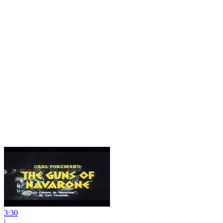
3:30
|