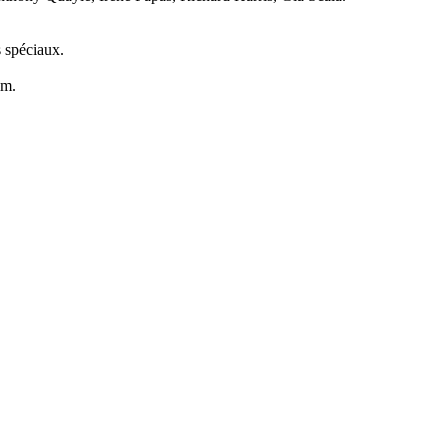
s spéciaux.
lm.