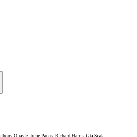
r
hony Quayle, Irene Papas, Richard Harris, Gia Scala.