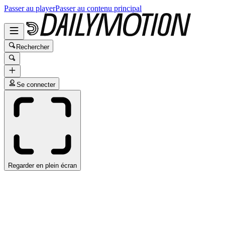
Passer au player
Passer au contenu principal
Rechercher
Se connecter
Regarder en plein écran