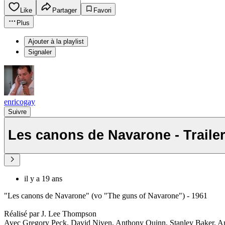
Like
Partager
Favori
Plus
Ajouter à la playlist
Signaler
enricogay
Suivre
Les canons de Navarone - Traile
il y a 19 ans
"Les canons de Navarone" (vo "The guns of Navarone") - 1961
Réalisé par J. Lee Thompson
Avec Gregory Peck, David Niven, Anthony Quinn, Stanley Baker, Ant