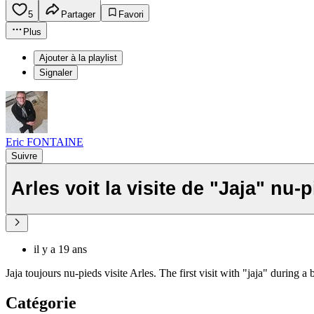
5
Partager
Favori
Plus
Ajouter à la playlist
Signaler
Eric FONTAINE
Suivre
Arles voit la visite de "Jaja" nu-p
il y a 19 ans
Jaja toujours nu-pieds visite Arles. The first visit with "jaja" during a 
Catégorie