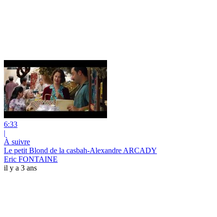
6:33
|
À suivre
Le petit Blond de la casbah-Alexandre ARCADY
Eric FONTAINE
il y a 3 ans