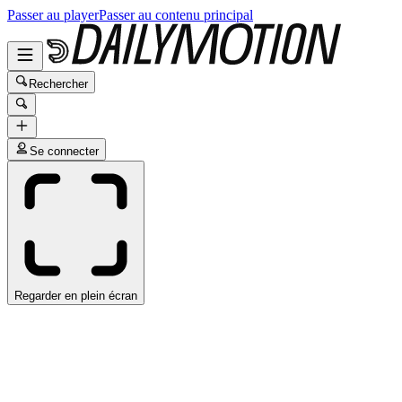
Passer au player
Passer au contenu principal
Rechercher
Se connecter
Regarder en plein écran