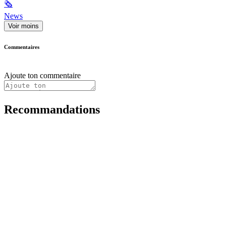
🗞
News
Voir moins
Commentaires
Ajoute ton commentaire
Recommandations