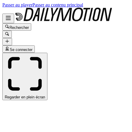
Passer au player
Passer au contenu principal
Rechercher
Se connecter
Regarder en plein écran