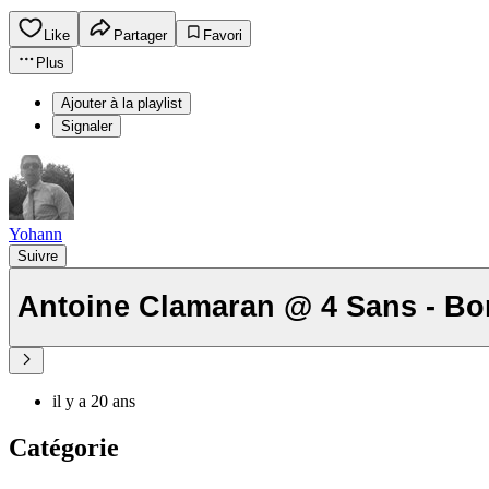
Like
Partager
Favori
Plus
Ajouter à la playlist
Signaler
Yohann
Suivre
Antoine Clamaran @ 4 Sans - Bo
il y a 20 ans
Catégorie