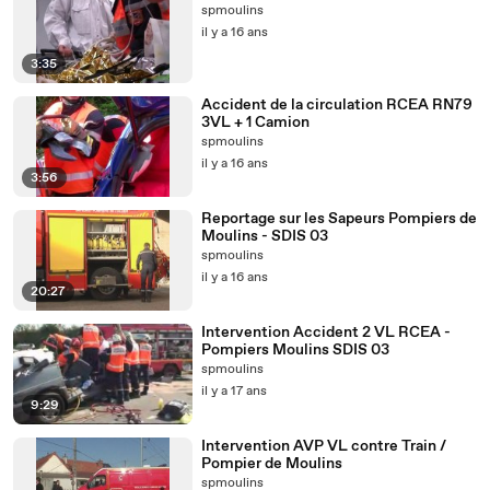
spmoulins
il y a 16 ans
3:35
Accident de la circulation RCEA RN79
3VL + 1 Camion
spmoulins
il y a 16 ans
3:56
Reportage sur les Sapeurs Pompiers de
Moulins - SDIS 03
spmoulins
il y a 16 ans
20:27
Intervention Accident 2 VL RCEA -
Pompiers Moulins SDIS 03
spmoulins
il y a 17 ans
9:29
Intervention AVP VL contre Train /
Pompier de Moulins
spmoulins