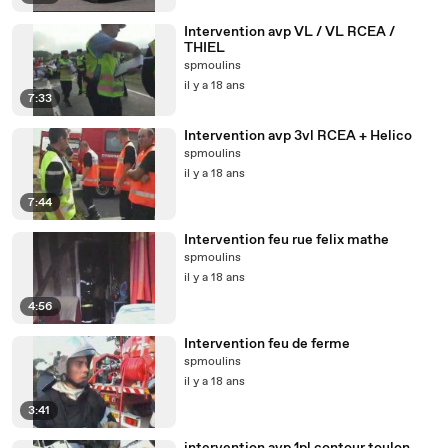
Intervention avp VL / VL RCEA /
THIEL
spmoulins
il y a 18 ans
7:33
Intervention avp 3vl RCEA + Helico
spmoulins
il y a 18 ans
7:44
Intervention feu rue felix mathe
spmoulins
il y a 18 ans
4:56
Intervention feu de ferme
spmoulins
il y a 18 ans
3:41