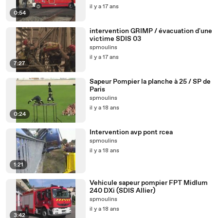
il y a 17 ans
0:54
intervention GRIMP / évacuation d'une
victime SDIS 03
spmoulins
il y a 17 ans
7:27
Sapeur Pompier la planche à 25 / SP de
Paris
spmoulins
il y a 18 ans
0:24
Intervention avp pont rcea
spmoulins
il y a 18 ans
1:21
Vehicule sapeur pompier FPT Midlum
240 DXi (SDIS Allier)
spmoulins
il y a 18 ans
3:42