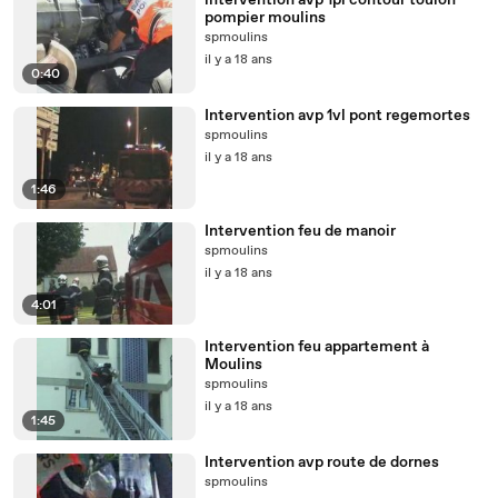
intervention avp 1pl contour toulon
pompier moulins
spmoulins
il y a 18 ans
0:40
Intervention avp 1vl pont regemortes
spmoulins
il y a 18 ans
1:46
Intervention feu de manoir
spmoulins
il y a 18 ans
4:01
Intervention feu appartement à
Moulins
spmoulins
il y a 18 ans
1:45
Intervention avp route de dornes
spmoulins