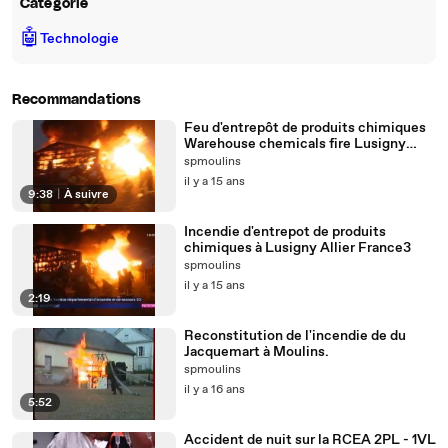
Catégorie
🤖
Technologie
Recommandations
Feu d'entrepôt de produits chimiques
Warehouse chemicals fire Lusigny
France sapeur pompier de Allier
spmoulins
Lusigny
il y a 15 ans
9:38
|
À suivre
Incendie d'entrepot de produits
chimiques à Lusigny Allier France3
spmoulins
il y a 15 ans
2:19
Reconstitution de l'incendie de du
Jacquemart à Moulins.
spmoulins
il y a 16 ans
5:52
Accident de nuit sur la RCEA 2PL - 1VL