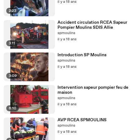
il y a 18 ans
2:23
Accident circulation RCEA Sapeur
Pompier Moulins SDIS Allie
spmoulins
il y a 18 ans
3:11
Introduction SP Moulins
spmoulins
il y a 18 ans
3:09
Intervention sapeur pompier feu de
maison
spmoulins
il y a 18 ans
6:10
AVP RCEA SPMOULINS
spmoulins
il y a 18 ans