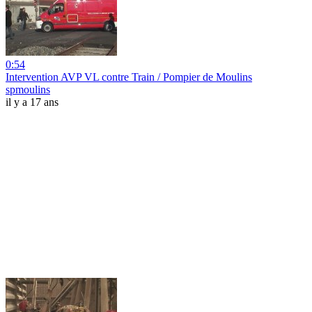
0:54
Intervention AVP VL contre Train / Pompier de Moulins
spmoulins
il y a 17 ans