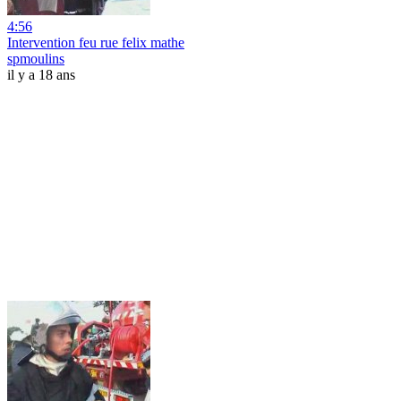
4:56
Intervention feu rue felix mathe
spmoulins
il y a 18 ans