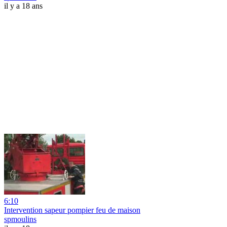
il y a 18 ans
6:10
Intervention sapeur pompier feu de maison
spmoulins