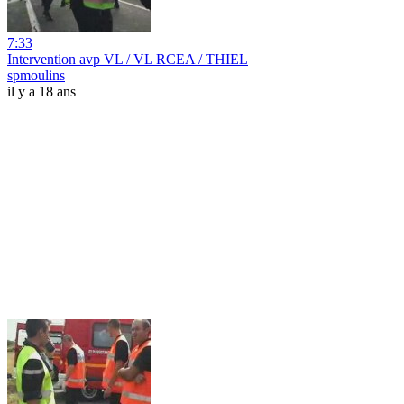
7:33
Intervention avp VL / VL RCEA / THIEL
spmoulins
il y a 18 ans