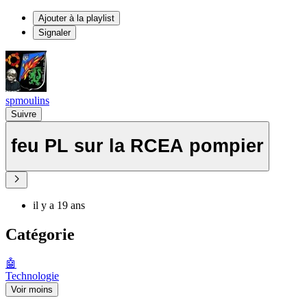
Ajouter à la playlist
Signaler
spmoulins
Suivre
feu PL sur la RCEA pompier
il y a 19 ans
Catégorie
🤖
Technologie
Voir moins