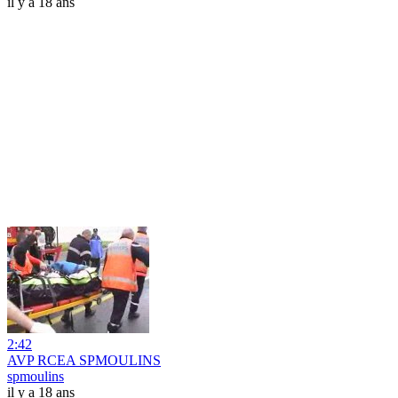
il y a 18 ans
2:42
AVP RCEA SPMOULINS
spmoulins
il y a 18 ans