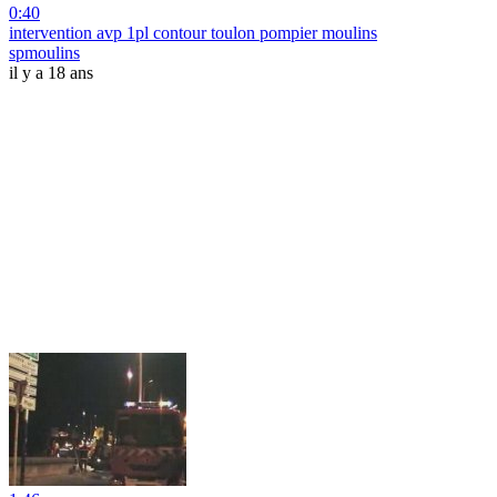
0:40
intervention avp 1pl contour toulon pompier moulins
spmoulins
il y a 18 ans