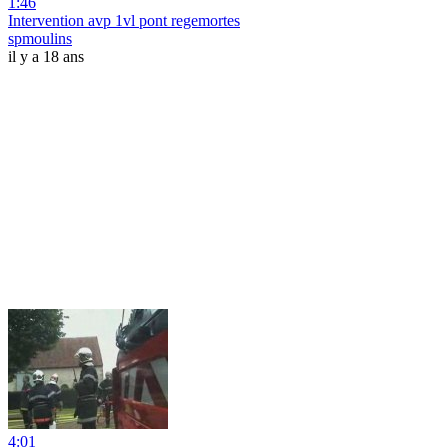
1:46
Intervention avp 1vl pont regemortes
spmoulins
il y a 18 ans
4:01