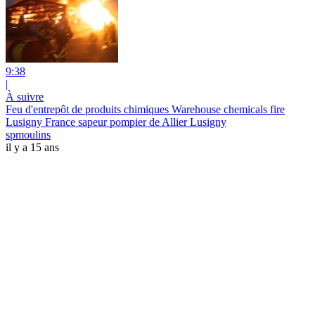
9:38
|
À suivre
Feu d'entrepôt de produits chimiques Warehouse chemicals fire
Lusigny France sapeur pompier de Allier Lusigny
spmoulins
il y a 15 ans