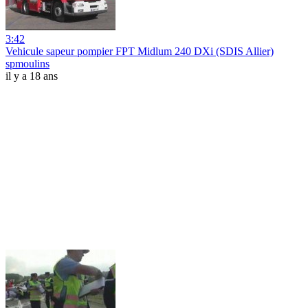
3:42
Vehicule sapeur pompier FPT Midlum 240 DXi (SDIS Allier)
spmoulins
il y a 18 ans