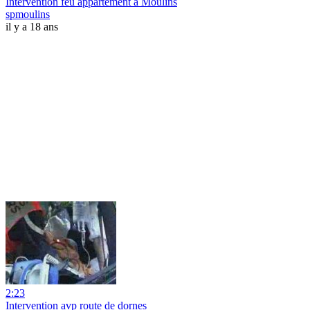
Intervention feu appartement à Moulins
spmoulins
il y a 18 ans
2:23
Intervention avp route de dornes