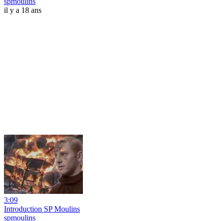
spmoulins
il y a 18 ans
3:09
Introduction SP Moulins
spmoulins