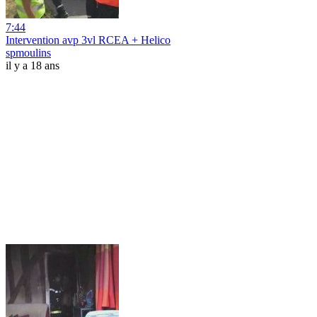
7:44
Intervention avp 3vl RCEA + Helico
spmoulins
il y a 18 ans