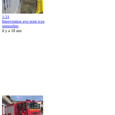
1:21
Intervention avp pont rcea
spmoulins
il y a 18 ans