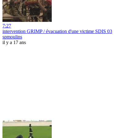
7:27
intervention GRIMP / évacuation d'une victime SDIS 03
spmoulins
il y a 17 ans