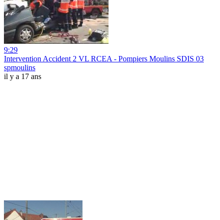
9:29
Intervention Accident 2 VL RCEA - Pompiers Moulins SDIS 03
spmoulins
il y a 17 ans