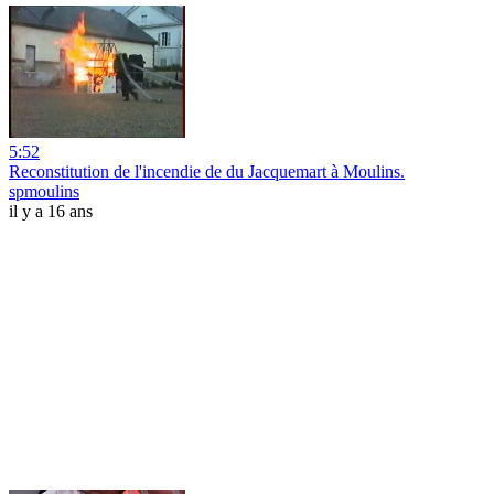
5:52
Reconstitution de l'incendie de du Jacquemart à Moulins.
spmoulins
il y a 16 ans