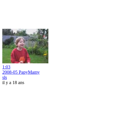
1:03
2008-05 PapyMamy
sls
il y a 18 ans