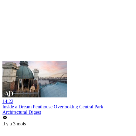
14:22
Inside a Dream Penthouse Overlooking Central Park
Architectural Digest
il y a 3 mois