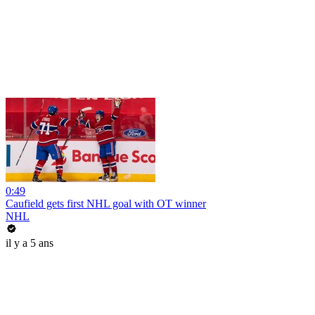
0:49
Caufield gets first NHL goal with OT winner
NHL
il y a 5 ans