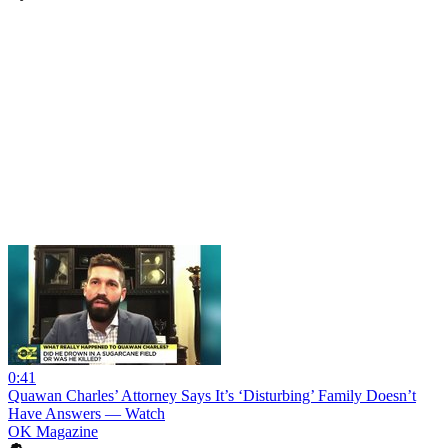
0:41
Quawan Charles’ Attorney Says It’s ‘Disturbing’ Family Doesn’t
Have Answers — Watch
OK Magazine