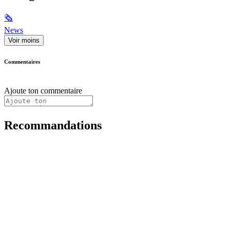
🗞
News
Voir moins
Commentaires
Ajoute ton commentaire
Recommandations