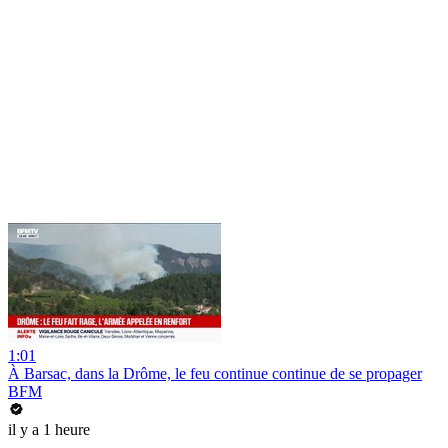
1:01
À Barsac, dans la Drôme, le feu continue continue de se propager
BFM
il y a 1 heure