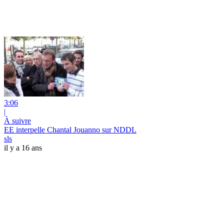
3:06
|
À suivre
EE interpelle Chantal Jouanno sur NDDL
sls
il y a 16 ans