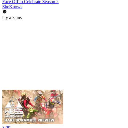
Face Off to Celebrate Season 2
SheKnows
il y a 3 ans
3:00