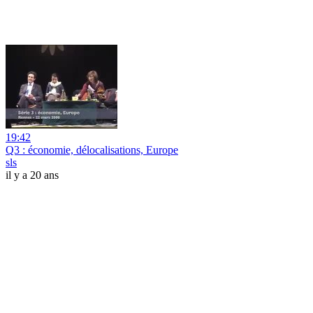
19:42
Q3 : économie, délocalisations, Europe
sls
il y a 20 ans