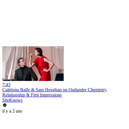
7:43
Caitríona Balfe & Sam Heughan on Outlander Chemistry,
Relationship & First Impressions
SheKnows
il y a 2 ans