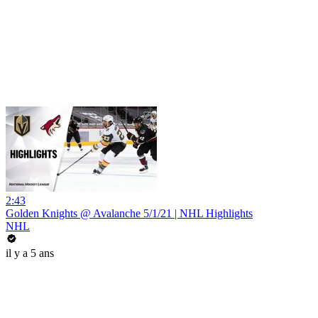
2:43
Golden Knights @ Avalanche 5/1/21 | NHL Highlights
NHL
il y a 5 ans