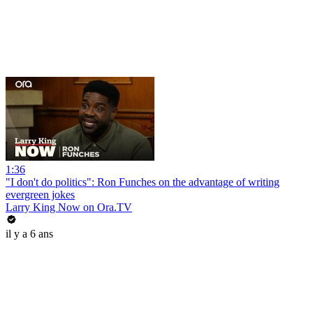
1:36
"I don't do politics": Ron Funches on the advantage of writing
evergreen jokes
Larry King Now on Ora.TV
il y a 6 ans