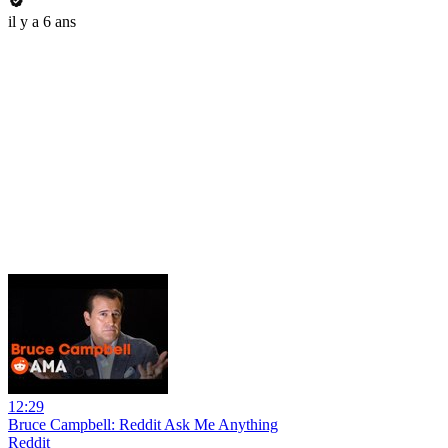
il y a 6 ans
12:29
Bruce Campbell: Reddit Ask Me Anything
Reddit