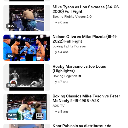
Mike Tyson vs Lou Savarese (24-06-
2000) Full Fight
Boxing Fights Videos 2.0
il y a 6 ans
8:27
Nelson Oliva vs Mike Plazola (18-11-
2022) Full Fight
boxing fights Forever
il y a 4 ans
5:01
Rocky Marciano vs Joe Louis
(Highlights)
Boxing Legends
il y a 7 ans
8:55
Boxing Classics Mike Tyson vs Peter
McNeely 8-19-1995 -A2K
A2K TV
il y a 9 ans
24:09
Knor Pub nain au distributeur de