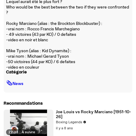
Lequel aurait été le plus fort ?
Who would be the best between the two if they were confronted
?
Rocky Marciano (alias : the Brockton Blockbuster) :
-vrai nom : Rocco Francis Marchegiano
- 49 victoires (43 par KO) / 0 defaites
-video en noir et blanc
Mike Tyson (alias : Kid Dynamite) :
-vrai nom : Michael Gerard Tyson
-50 victoires (44 par KO) / 6 defaites
-video en couleur
Catégorie
🗞
News
Recommandations
Joe Louis vs Rocky Marciano [1951-10-
26]
Boxing Legends
il y a 8 ans
22:03
|
À suivre