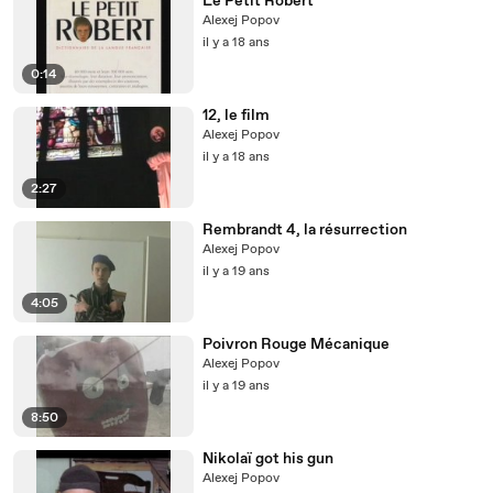
Le Petit Robert
Alexej Popov
il y a 18 ans
0:14
12, le film
Alexej Popov
il y a 18 ans
2:27
Rembrandt 4, la résurrection
Alexej Popov
il y a 19 ans
4:05
Poivron Rouge Mécanique
Alexej Popov
il y a 19 ans
8:50
Nikolaï got his gun
Alexej Popov