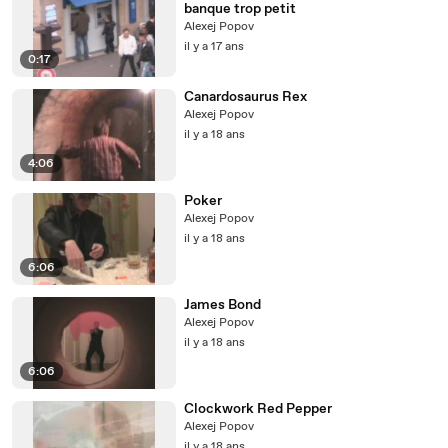
banque trop petit
Alexej Popov
il y a 17 ans
0:17
Canardosaurus Rex
Alexej Popov
il y a 18 ans
4:06
Poker
Alexej Popov
il y a 18 ans
6:06
James Bond
Alexej Popov
il y a 18 ans
6:06
Clockwork Red Pepper
Alexej Popov
il y a 18 ans