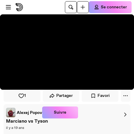
Passer au player
Passer au contenu principal
Se connecter
1
Partager
Favori
Suivre
Alexej Popov
Marciano vs Tyson
il y a 19 ans