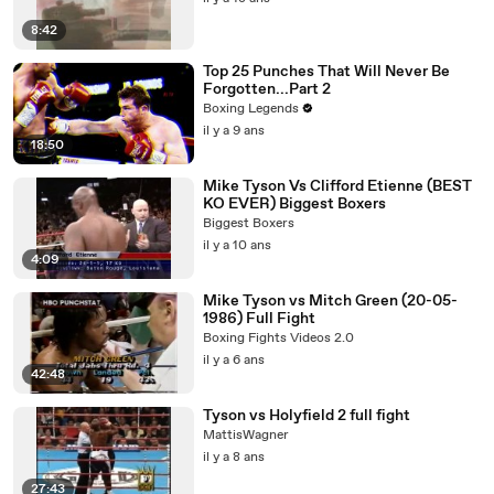
8:42
Top 25 Punches That Will Never Be
Forgotten...Part 2
Boxing Legends
il y a 9 ans
18:50
Mike Tyson Vs Clifford Etienne (BEST
KO EVER) Biggest Boxers
Biggest Boxers
il y a 10 ans
4:09
Mike Tyson vs Mitch Green (20-05-
1986) Full Fight
Boxing Fights Videos 2.0
il y a 6 ans
42:48
Tyson vs Holyfield 2 full fight
MattisWagner
il y a 8 ans
27:43