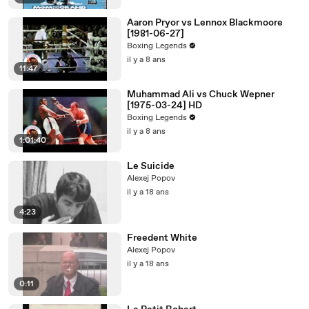
Aaron Pryor vs Lennox Blackmoore
[1981-06-27]
Boxing Legends
il y a 8 ans
11:47
Muhammad Ali vs Chuck Wepner
[1975-03-24] HD
Boxing Legends
il y a 8 ans
1:01:40
Le Suicide
Alexej Popov
il y a 18 ans
4:23
Freedent White
Alexej Popov
il y a 18 ans
0:11