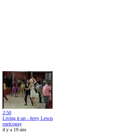
2:50
Living it up - Jerry Lewis
enricogay
il y a 19 ans