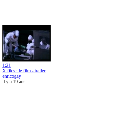
1:21
X files : le film - trailer
enricogay
il y a 19 ans