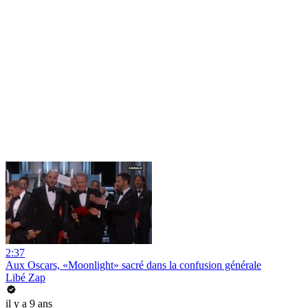
2:37
Aux Oscars, «Moonlight» sacré dans la confusion générale
Libé Zap
il y a 9 ans