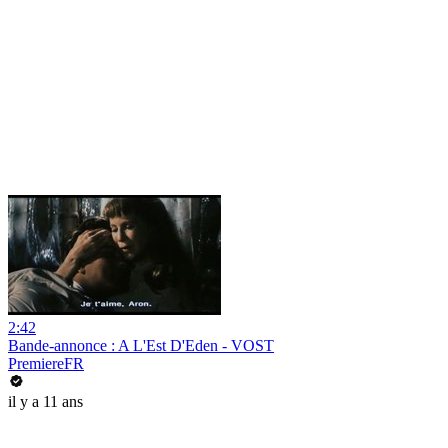
2:42
Bande-annonce : A L'Est D'Eden - VOST
PremiereFR
il y a 11 ans