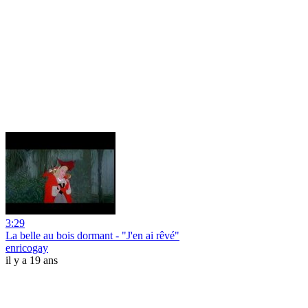
3:29
La belle au bois dormant - "J'en ai rêvé"
enricogay
il y a 19 ans