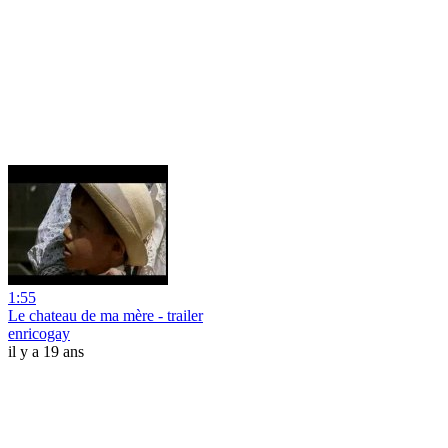
1:55
Le chateau de ma mère - trailer
enricogay
il y a 19 ans