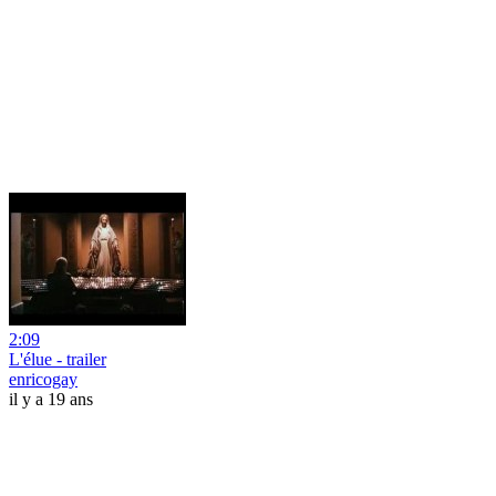
2:09
L'élue - trailer
enricogay
il y a 19 ans