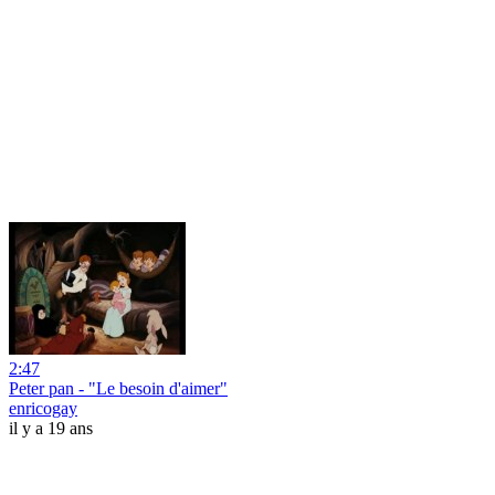
2:47
Peter pan - "Le besoin d'aimer"
enricogay
il y a 19 ans