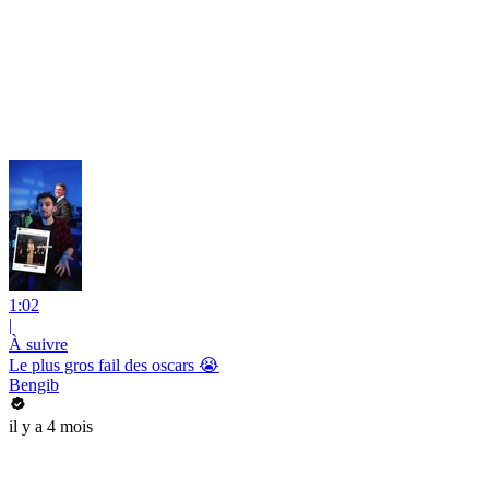
1:02
|
À suivre
Le plus gros fail des oscars 😭
Bengib
il y a 4 mois