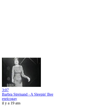
3:07
Barbra Streisand - A Sleepin' Bee
enricogay
il y a 19 ans