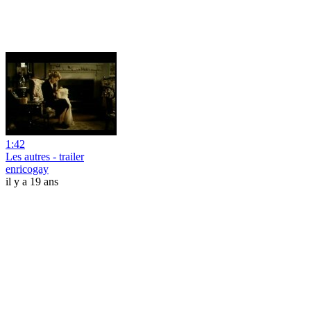
1:42
Les autres - trailer
enricogay
il y a 19 ans