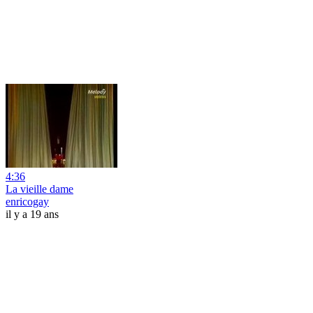
4:36
La vieille dame
enricogay
il y a 19 ans