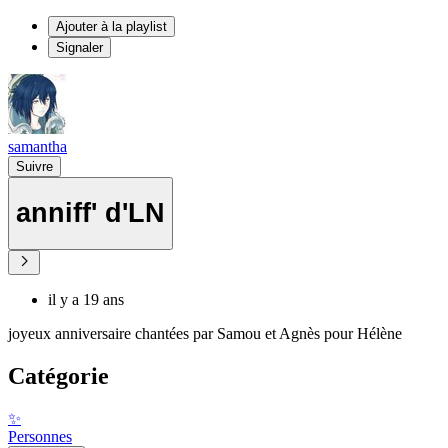
Ajouter à la playlist
Signaler
samantha
Suivre
anniff' d'LN
il y a 19 ans
joyeux anniversaire chantées par Samou et Agnès pour Hélène
Catégorie
✨
Personnes