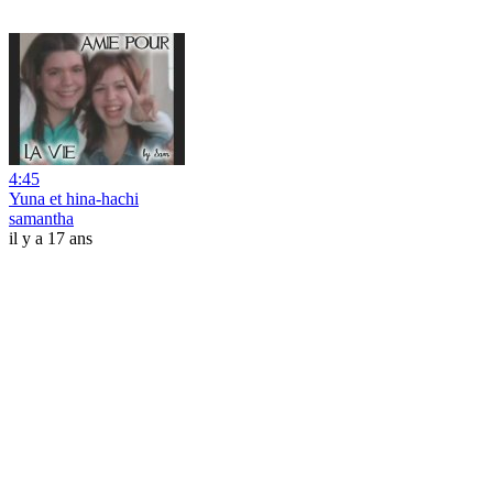
4:45
Yuna et hina-hachi
samantha
il y a 17 ans