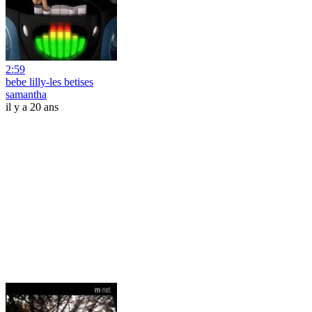
2:59
bebe lilly-les betises
samantha
il y a 20 ans