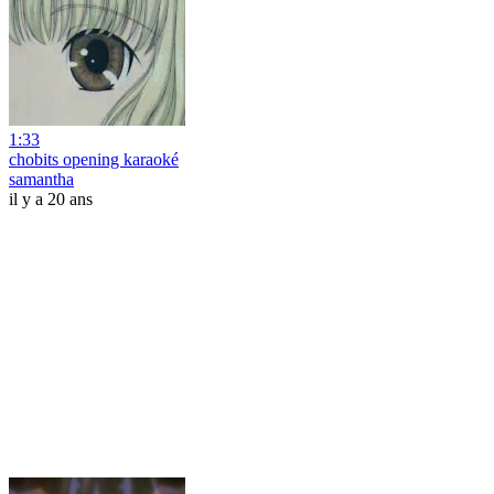
1:33
chobits opening karaoké
samantha
il y a 20 ans