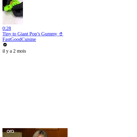
0:28
Tiny to Giant Pop’s Gummy 🥤
FastGoodCuisine
il y a 2 mois