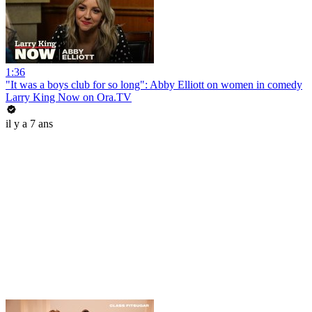
1:36
"It was a boys club for so long": Abby Elliott on women in comedy
Larry King Now on Ora.TV
il y a 7 ans