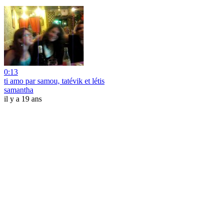
0:13
ti amo par samou, tatévik et létis
samantha
il y a 19 ans