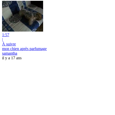
1:57
|
À suivre
mon chien après parfumage
samantha
il y a 17 ans