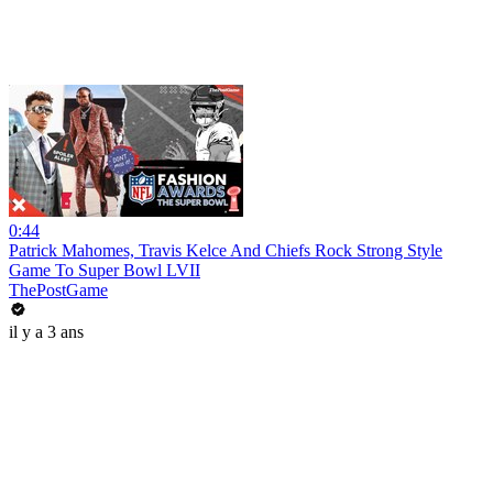
0:44
Patrick Mahomes, Travis Kelce And Chiefs Rock Strong Style
Game To Super Bowl LVII
ThePostGame
il y a 3 ans