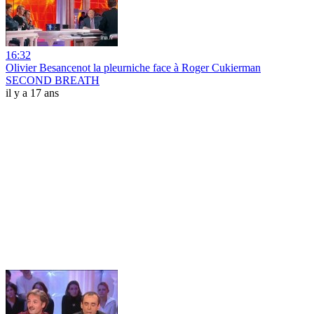
16:32
Olivier Besancenot la pleurniche face à Roger Cukierman
SECOND BREATH
il y a 17 ans