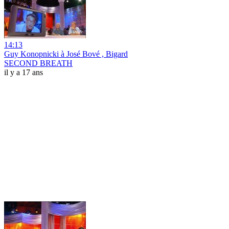
14:13
Guy Konopnicki à José Bové , Bigard
SECOND BREATH
il y a 17 ans