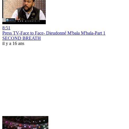
8:51
Press TV-Face to Face- Dieudonné M'bala M'bala-Part 1
SECOND BREATH
il y a 16 ans