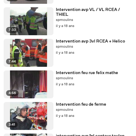
Intervention avp VL / VL RCEA /
THIEL
spmoulins
il y a 18 ans
7:33
Intervention avp 3vl RCEA + Helico
spmoulins
il y a 18 ans
7:44
Intervention feu rue felix mathe
spmoulins
il y a 18 ans
4:56
Intervention feu de ferme
spmoulins
il y a 18 ans
3:41