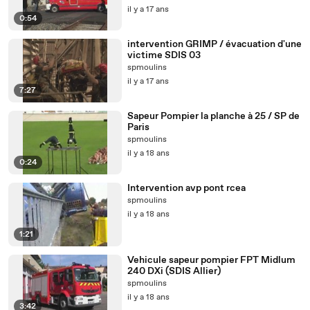
il y a 17 ans
0:54
intervention GRIMP / évacuation d'une
victime SDIS 03
spmoulins
il y a 17 ans
7:27
Sapeur Pompier la planche à 25 / SP de
Paris
spmoulins
il y a 18 ans
0:24
Intervention avp pont rcea
spmoulins
il y a 18 ans
1:21
Vehicule sapeur pompier FPT Midlum
240 DXi (SDIS Allier)
spmoulins
il y a 18 ans
3:42