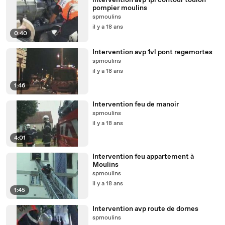
intervention avp 1pl contour toulon
pompier moulins
spmoulins
il y a 18 ans
0:40
Intervention avp 1vl pont regemortes
spmoulins
il y a 18 ans
1:46
Intervention feu de manoir
spmoulins
il y a 18 ans
4:01
Intervention feu appartement à
Moulins
spmoulins
il y a 18 ans
1:45
Intervention avp route de dornes
spmoulins