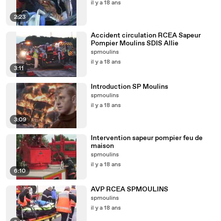
il y a 18 ans
2:23
Accident circulation RCEA Sapeur
Pompier Moulins SDIS Allie
spmoulins
il y a 18 ans
3:11
Introduction SP Moulins
spmoulins
il y a 18 ans
3:09
Intervention sapeur pompier feu de
maison
spmoulins
il y a 18 ans
6:10
AVP RCEA SPMOULINS
spmoulins
il y a 18 ans