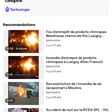
Catégorie
🤖
Technologie
Recommandations
Feu d'entrepôt de produits chimiques
Warehouse chemicals fire Lusigny
France sapeur pompier de Allier
spmoulins
Lusigny
il y a 15 ans
9:38
|
À suivre
Incendie d'entrepot de produits
chimiques à Lusigny Allier France3
spmoulins
il y a 15 ans
2:19
Reconstitution de l'incendie de du
Jacquemart à Moulins.
spmoulins
il y a 16 ans
5:52
Accident de nuit sur la RCEA 2PL - 1VL