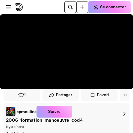
Passer au player
Passer au contenu principal
Se connecter
1
Partager
Favori
Suivre
spmoulins
2006_formation_manoeuvre_cod4
il y a 19 ans