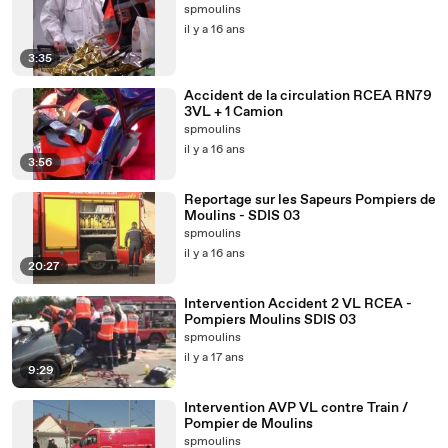
spmoulins
il y a 16 ans
3:35
Accident de la circulation RCEA RN79
3VL + 1 Camion
spmoulins
il y a 16 ans
3:56
Reportage sur les Sapeurs Pompiers de
Moulins - SDIS 03
spmoulins
il y a 16 ans
20:27
Intervention Accident 2 VL RCEA -
Pompiers Moulins SDIS 03
spmoulins
il y a 17 ans
9:29
Intervention AVP VL contre Train /
Pompier de Moulins
spmoulins