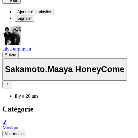
Plus
Ajouter à la playlist
Signaler
talya tarpinyan
Suivre
Sakamoto.Maaya HoneyCome
il y a 20 ans
Catégorie
🎵
Musique
Voir moins