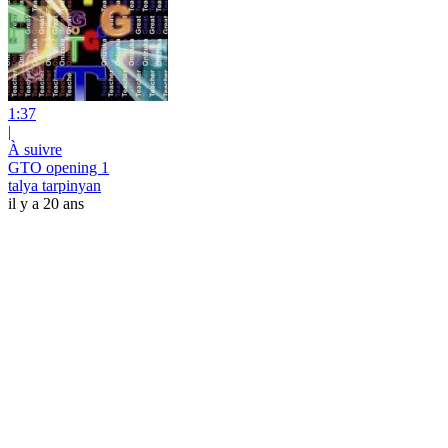
1:37
|
À suivre
GTO opening 1
talya tarpinyan
il y a 20 ans