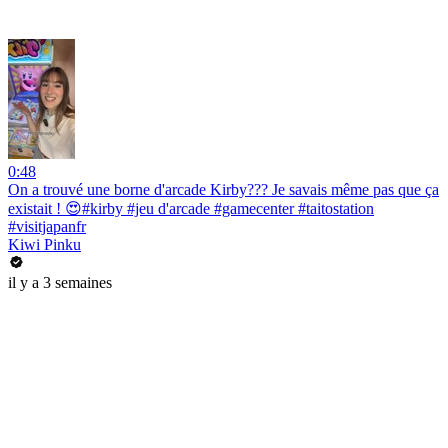
0:48
On a trouvé une borne d'arcade Kirby??? Je savais même pas que ça
existait ! 😍#kirby #jeu d'arcade #gamecenter #taitostation
#visitjapanfr
Kiwi Pinku
il y a 3 semaines