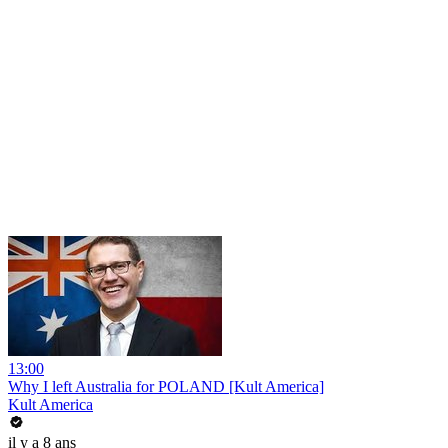
13:00
Why I left Australia for POLAND [Kult America]
Kult America
il y a 8 ans