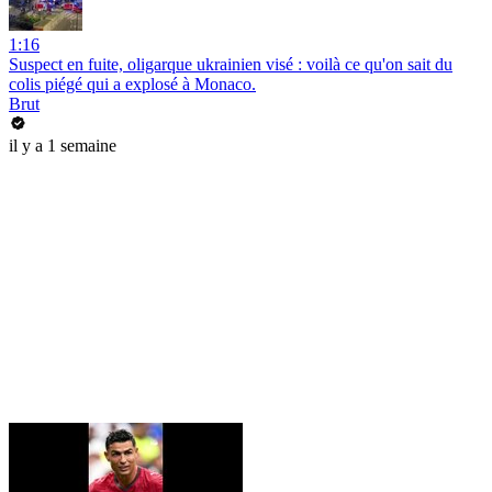
1:16
Suspect en fuite, oligarque ukrainien visé : voilà ce qu'on sait du
colis piégé qui a explosé à Monaco.
Brut
il y a 1 semaine