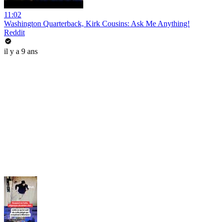
11:02
Washington Quarterback, Kirk Cousins: Ask Me Anything!
Reddit
il y a 9 ans