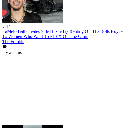
3:47
LaMelo Ball Creates Side Hustle By Renting Out His Rolls Royce
To Women Who Want To FLEX On The Gram
The Fumble
il y a 5 ans