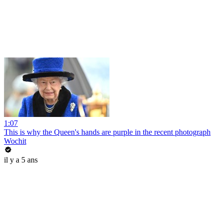
1:07
This is why the Queen's hands are purple in the recent photograph
Wochit
il y a 5 ans