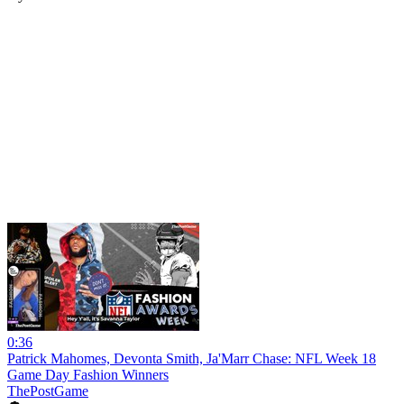
0:36
Patrick Mahomes, Devonta Smith, Ja'Marr Chase: NFL Week 18
Game Day Fashion Winners
ThePostGame