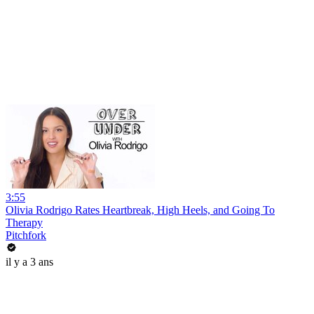
3:55
Olivia Rodrigo Rates Heartbreak, High Heels, and Going To
Therapy
Pitchfork
il y a 3 ans