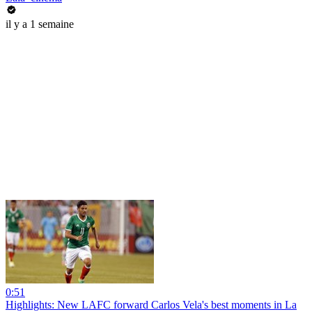
il y a 1 semaine
0:51
Highlights: New LAFC forward Carlos Vela's best moments in La