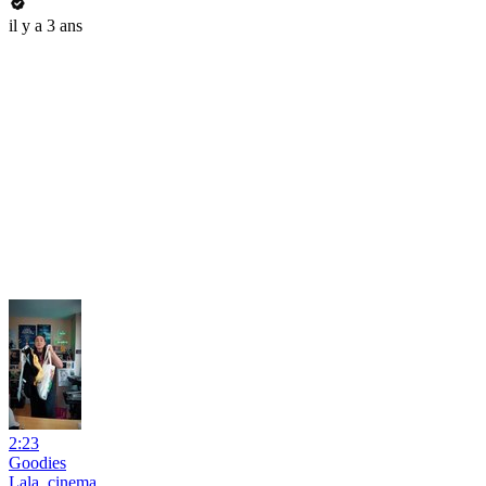
il y a 3 ans
2:23
Goodies
Lala_cinema