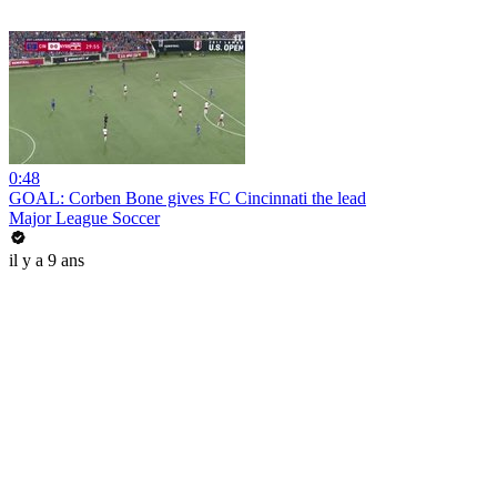
0:48
GOAL: Corben Bone gives FC Cincinnati the lead
Major League Soccer
il y a 9 ans