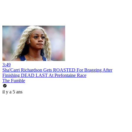
3:49
Sha'Carri Richardson Gets ROASTED For Bragging After
Finishing DEAD LAST At Prefontaine Race
The Fumble
il y a 5 ans