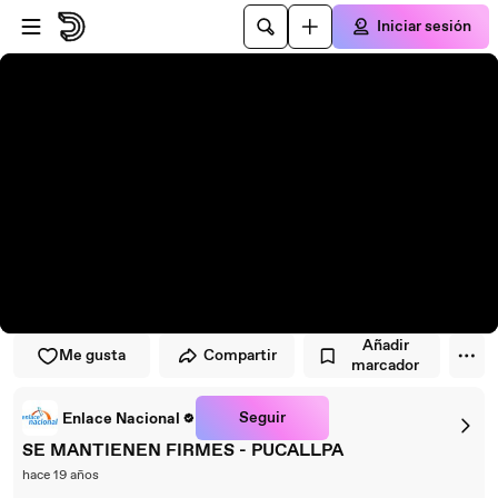
Saltar al reproductor
Saltar al contenido principal
Iniciar sesión
Añadir
Me gusta
Compartir
marcador
Seguir
Enlace Nacional
SE MANTIENEN FIRMES - PUCALLPA
hace 19 años