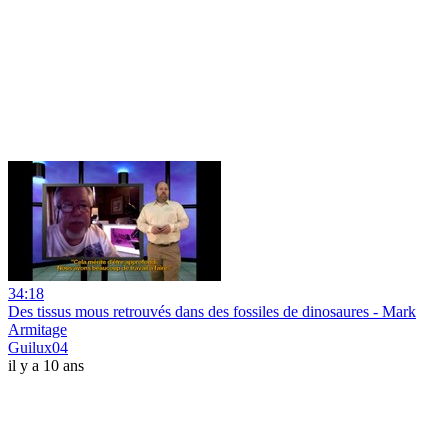
34:18
Des tissus mous retrouvés dans des fossiles de dinosaures - Mark
Armitage
Guilux04
il y a 10 ans