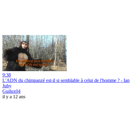
9:38
L'ADN du chimpanzé est-il si semblable à celui de l'homme ? - Ian
Juby
Guilux04
il y a 12 ans