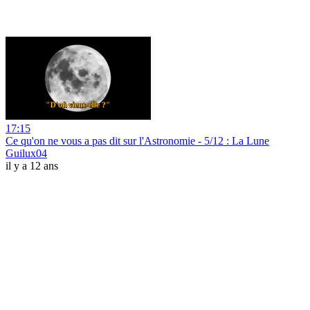
17:15
Ce qu'on ne vous a pas dit sur l'Astronomie - 5/12 : La Lune
Guilux04
il y a 12 ans