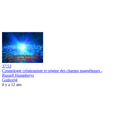
37:53
Cosmologie créationniste et origine des champs magnétiques -
Russell Humphreys
Guilux04
il y a 12 ans