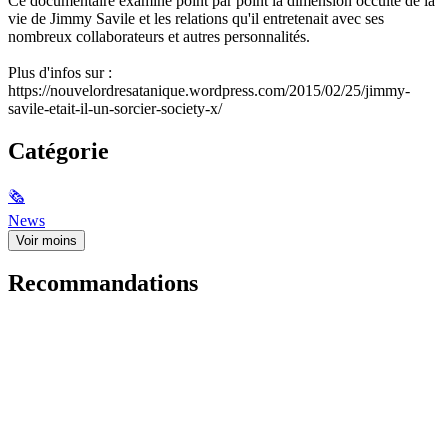
Ce documentaire examine point par point la dimension occulte de la
vie de Jimmy Savile et les relations qu'il entretenait avec ses
nombreux collaborateurs et autres personnalités.
Plus d'infos sur :
https://nouvelordresatanique.wordpress.com/2015/02/25/jimmy-
savile-etait-il-un-sorcier-society-x/
Catégorie
🗞
News
Voir moins
Recommandations