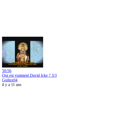
50:56
Qui est vraiment David Icke ? 3/3
Guilux04
il y a 11 ans