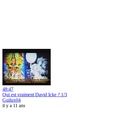
48:47
Qui est vraiment David Icke ? 1/3
Guilux04
il y a 11 ans