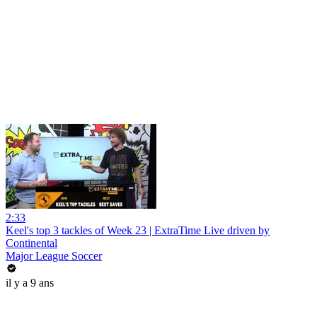
2:33
Keel's top 3 tackles of Week 23 | ExtraTime Live driven by
Continental
Major League Soccer
il y a 9 ans