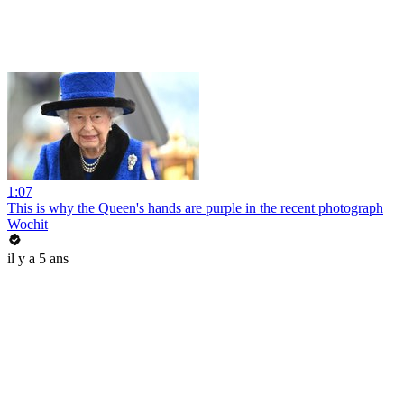
1:07
This is why the Queen's hands are purple in the recent photograph
Wochit
il y a 5 ans