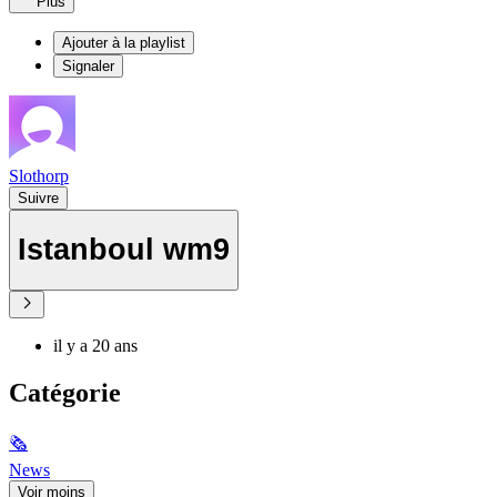
Plus
Ajouter à la playlist
Signaler
Slothorp
Suivre
Istanboul wm9
il y a 20 ans
Catégorie
🗞
News
Voir moins