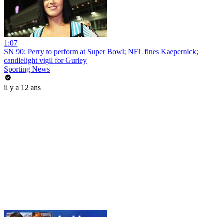
1:07
SN 90: Perry to perform at Super Bowl; NFL fines Kaepernick;
candlelight vigil for Gurley
Sporting News
il y a 12 ans