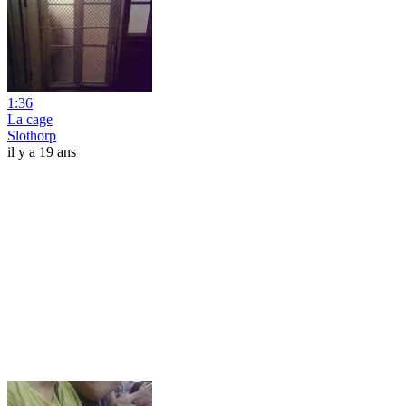
1:36
La cage
Slothorp
il y a 19 ans