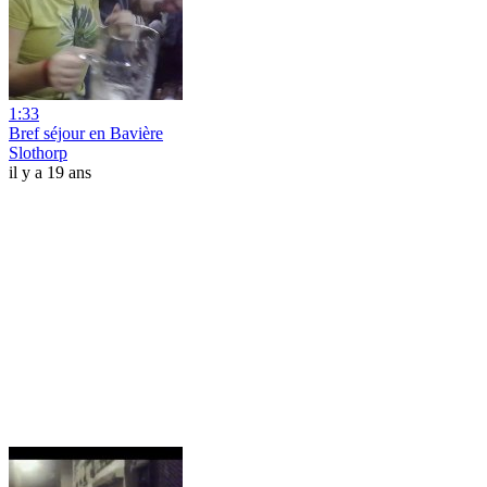
1:33
Bref séjour en Bavière
Slothorp
il y a 19 ans