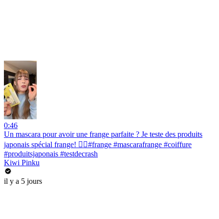
0:46
Un mascara pour avoir une frange parfaite ? Je teste des produits
japonais spécial frange! 💇‍♀️#frange #mascarafrange #coiffure
#produitsjaponais #testdecrash
Kiwi Pinku
il y a 5 jours