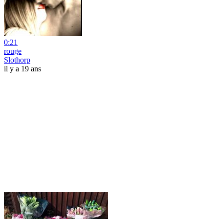
0:21
rouge
Slothorp
il y a 19 ans