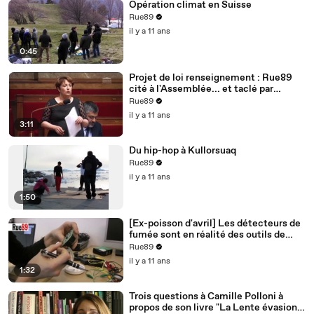
Opération climat en Suisse
Rue89
il y a 11 ans
0:45
Projet de loi renseignement : Rue89
cité à l'Assemblée... et taclé par
Bernard Cazeneuve
Rue89
il y a 11 ans
3:11
Du hip-hop à Kullorsuaq
Rue89
il y a 11 ans
1:50
[Ex-poisson d'avril] Les détecteurs de
fumée sont en réalité des outils de
surveillance
Rue89
il y a 11 ans
1:32
Trois questions à Camille Polloni à
propos de son livre "La Lente évasion"