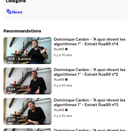
Catégorie
🗞
News
Recommandations
Dominique Cardon - "A quoi rêvent les
algorithmes ?" - Extrait Rue89 n°4
Rue89
il y a 10 ans
3:14
|
À suivre
Dominique Cardon - "A quoi rêvent les
algorithmes ?" - Extrait Rue89 n°2
Rue89
il y a 10 ans
3:24
Dominique Cardon - "A quoi rêvent les
algorithmes ?" - Extrait Rue89 n°3
Rue89
il y a 10 ans
2:36
Dominique Cardon - "A quoi rêvent les