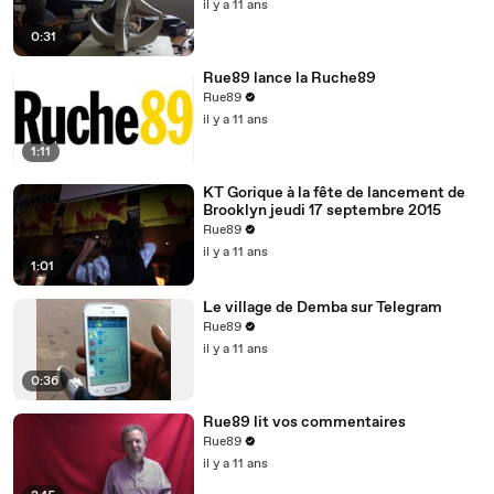
il y a 11 ans
0:31
Rue89 lance la Ruche89
Rue89
il y a 11 ans
1:11
KT Gorique à la fête de lancement de
Brooklyn jeudi 17 septembre 2015
Rue89
il y a 11 ans
1:01
Le village de Demba sur Telegram
Rue89
il y a 11 ans
0:36
Rue89 lit vos commentaires
Rue89
il y a 11 ans