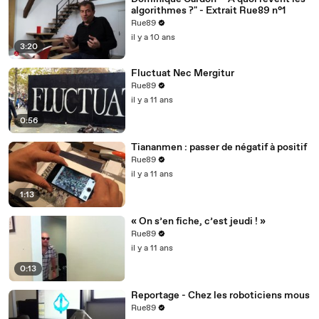
algorithmes ?" - Extrait Rue89 n°1
Rue89
il y a 10 ans
3:20
Fluctuat Nec Mergitur
Rue89
il y a 11 ans
0:56
Tiananmen : passer de négatif à positif
Rue89
il y a 11 ans
1:13
« On s’en fiche, c’est jeudi ! »
Rue89
il y a 11 ans
0:13
Reportage - Chez les roboticiens mous
Rue89