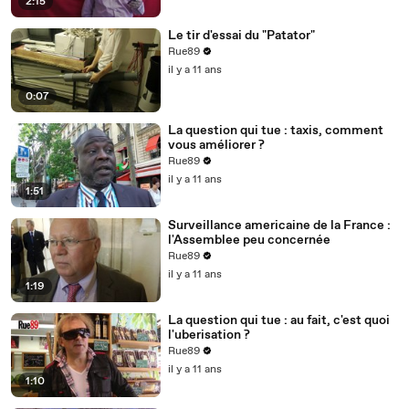
2:15
Le tir d'essai du "Patator"
Rue89
il y a 11 ans
0:07
La question qui tue : taxis, comment
vous améliorer ?
Rue89
il y a 11 ans
1:51
Surveillance americaine de la France :
l'Assemblee peu concernée
Rue89
il y a 11 ans
1:19
La question qui tue : au fait, c'est quoi
l'uberisation ?
Rue89
il y a 11 ans
1:10