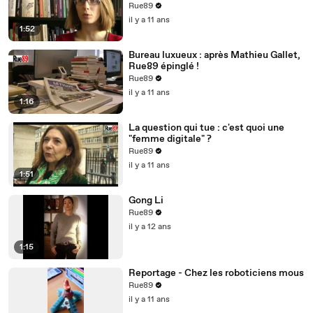
(Mars 2015, Premier Parallèle)
Rue89
il y a 11 ans
1:52
Bureau luxueux : après Mathieu Gallet,
Rue89 épinglé !
Rue89
il y a 11 ans
1:16
La question qui tue : c'est quoi une
"femme digitale" ?
Rue89
il y a 11 ans
1:51
Gong Li
Rue89
il y a 12 ans
1:15
Reportage - Chez les roboticiens mous
Rue89
il y a 11 ans