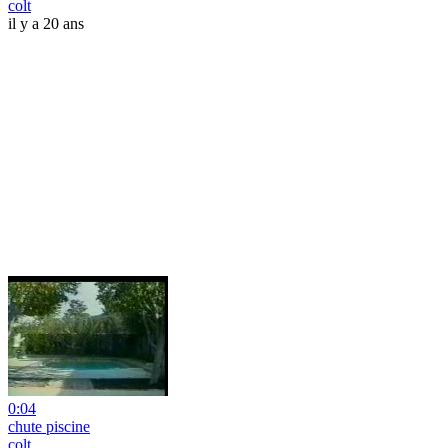
colt
il y a 20 ans
0:04
chute piscine
colt