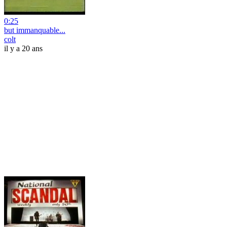
0:25
but immanquable...
colt
il y a 20 ans