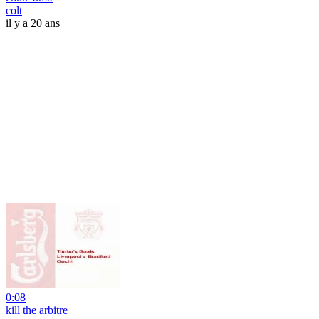
colt
il y a 20 ans
0:08
kill the arbitre