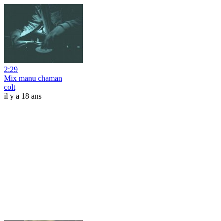
2:29
Mix manu chaman
colt
il y a 18 ans