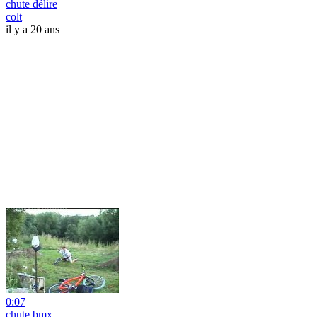
chute délire
colt
il y a 20 ans
0:07
chute bmx