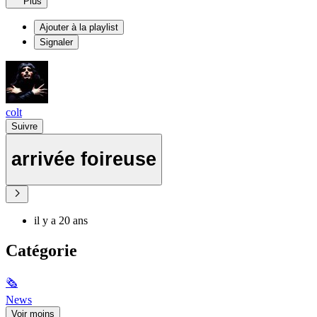
Plus
Ajouter à la playlist
Signaler
colt
Suivre
arrivée foireuse
il y a 20 ans
Catégorie
🗞
News
Voir moins