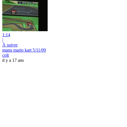
1:14
|
À suivre
manu mario kart 5/11/09
colt
il y a 17 ans