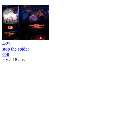
4:23
stop the spider
colt
il y a 18 ans