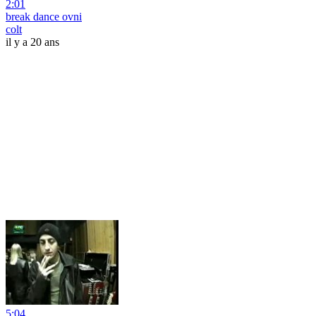
2:01
break dance ovni
colt
il y a 20 ans
5:04