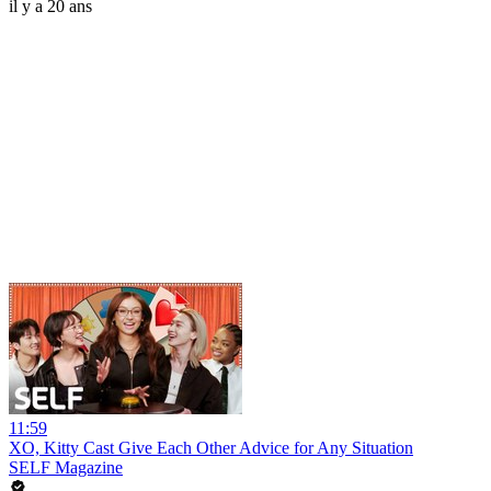
il y a 20 ans
11:59
XO, Kitty Cast Give Each Other Advice for Any Situation
SELF Magazine