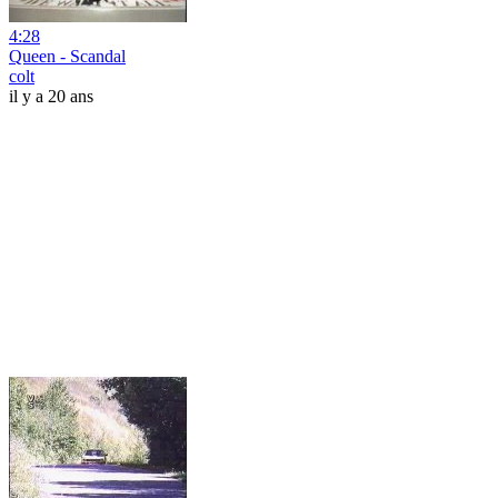
4:28
Queen - Scandal
colt
il y a 20 ans