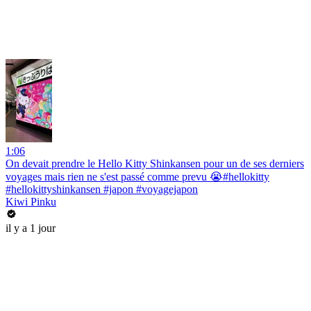
1:06
On devait prendre le Hello Kitty Shinkansen pour un de ses derniers
voyages mais rien ne s'est passé comme prevu 😭#hellokitty
#hellokittyshinkansen #japon #voyagejapon
Kiwi Pinku
il y a 1 jour