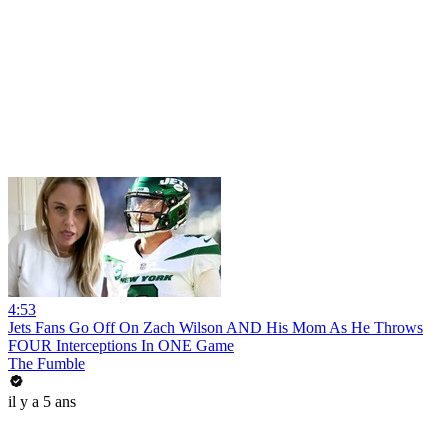
4:53
Jets Fans Go Off On Zach Wilson AND His Mom As He Throws
FOUR Interceptions In ONE Game
The Fumble
il y a 5 ans