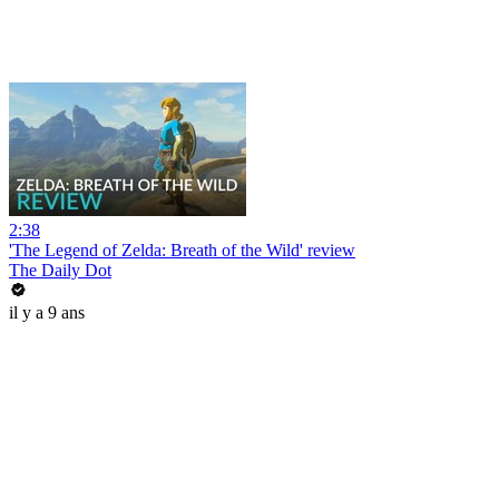
2:38
'The Legend of Zelda: Breath of the Wild' review
The Daily Dot
il y a 9 ans