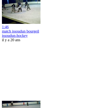
1:46
match issoudun bourgeil
issoudun-hockey
il y a 20 ans