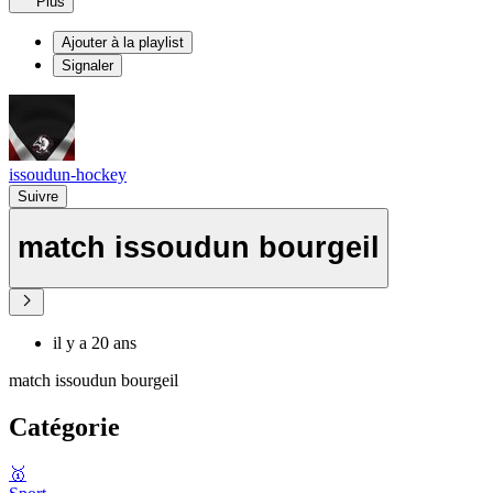
Plus
Ajouter à la playlist
Signaler
issoudun-hockey
Suivre
match issoudun bourgeil
il y a 20 ans
match issoudun bourgeil
Catégorie
🥇