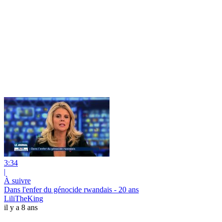
3:34
|
À suivre
Dans l'enfer du génocide rwandais - 20 ans
LiliTheKing
il y a 8 ans