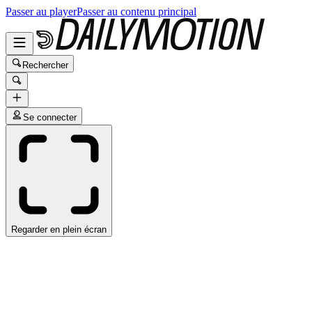
Passer au player
Passer au contenu principal
Rechercher
Se connecter
Regarder en plein écran