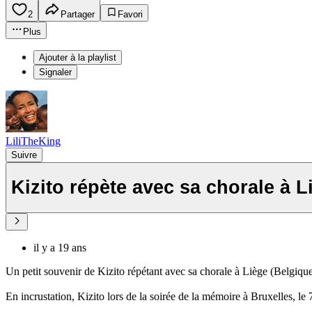
2
Partager
Favori
Plus
Ajouter à la playlist
Signaler
LiliTheKing
Suivre
Kizito répète avec sa chorale à L
il y a 19 ans
Un petit souvenir de Kizito répétant avec sa chorale à Liège (Belgique)
En incrustation, Kizito lors de la soirée de la mémoire à Bruxelles, le 