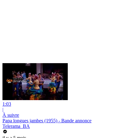
1:03
|
À suivre
Papa longues jambes (1955) - Bande annonce
Telerama_BA
il y a 5 mois