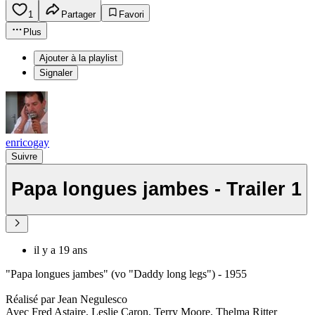
1
Partager
Favori
Plus
Ajouter à la playlist
Signaler
enricogay
Suivre
Papa longues jambes - Trailer 1
il y a 19 ans
"Papa longues jambes" (vo "Daddy long legs") - 1955
Réalisé par Jean Negulesco
Avec Fred Astaire, Leslie Caron, Terry Moore, Thelma Ritter