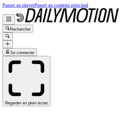
Passer au player
Passer au contenu principal
Rechercher
Se connecter
Regarder en plein écran