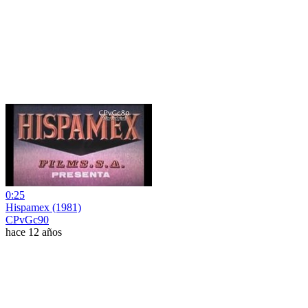
0:25
Hispamex (1981)
CPvGc90
hace 12 años