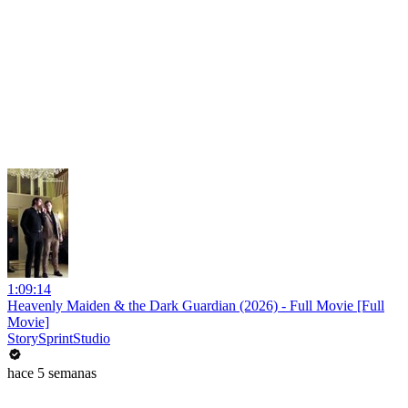
1:09:14
Heavenly Maiden & the Dark Guardian (2026) - Full Movie [Full
Movie]
StorySprintStudio
hace 5 semanas