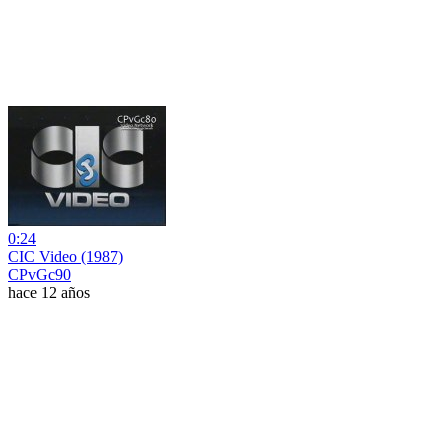
0:24
CIC Video (1987)
CPvGc90
hace 12 años