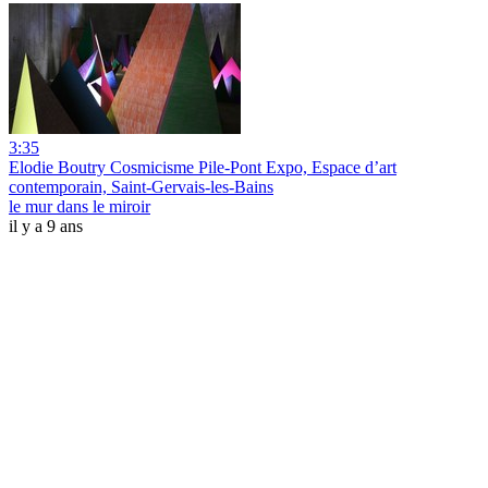
3:35
Elodie Boutry Cosmicisme Pile-Pont Expo, Espace d’art
contemporain, Saint-Gervais-les-Bains
le mur dans le miroir
il y a 9 ans