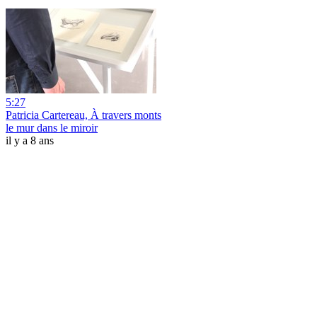
5:27
Patricia Cartereau, À travers monts
le mur dans le miroir
il y a 8 ans