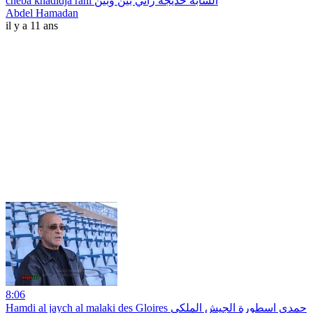
cheba khadidja rani الشابة خديجة راني بين وبين
Abdel Hamadan
il y a 11 ans
8:06
Hamdi al jaych al malaki des Gloires حمدي اسطورة الجيش الملكي