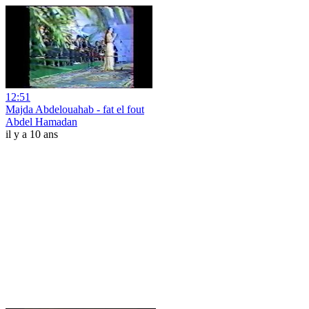
12:51
Majda Abdelouahab - fat el fout
Abdel Hamadan
il y a 10 ans