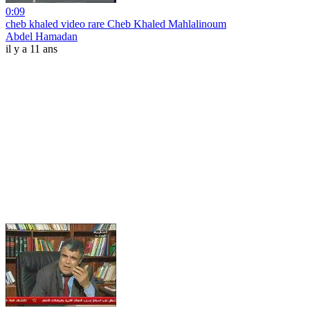
0:09
cheb khaled video rare Cheb Khaled Mahlalinoum
Abdel Hamadan
il y a 11 ans