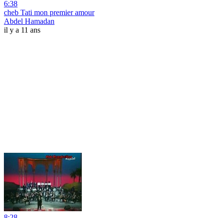
6:38
cheb Tati mon premier amour
Abdel Hamadan
il y a 11 ans
8:28