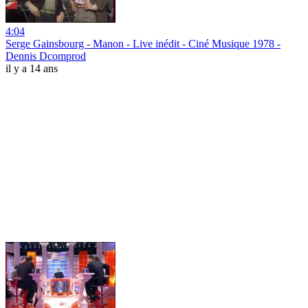
4:04
Serge Gainsbourg - Manon - Live inédit - Ciné Musique 1978 -
Dennis Dcomprod
il y a 14 ans