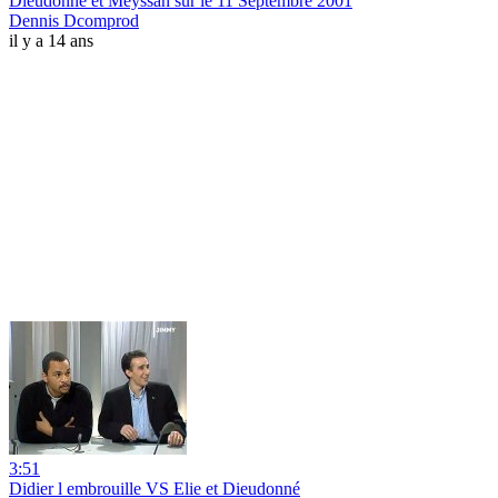
Dieudonné et Meyssan sur le 11 Septembre 2001
Dennis Dcomprod
il y a 14 ans
3:51
Didier l embrouille VS Elie et Dieudonné