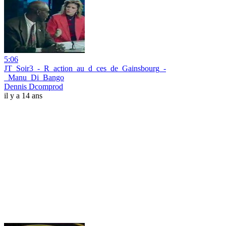
5:06
JT_Soir3_-_R_action_au_d_ces_de_Gainsbourg_-
_Manu_Di_Bango
Dennis Dcomprod
il y a 14 ans