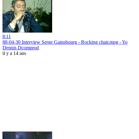
8:11
88-04-30 Interview Serge Gainsbourg - Rocking chair.mpg - Yo
Dennis Dcomprod
il y a 14 ans