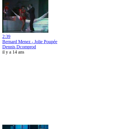
2:39
Bernard Menez - Jolie Poupée
Dennis Dcomprod
il y a 14 ans