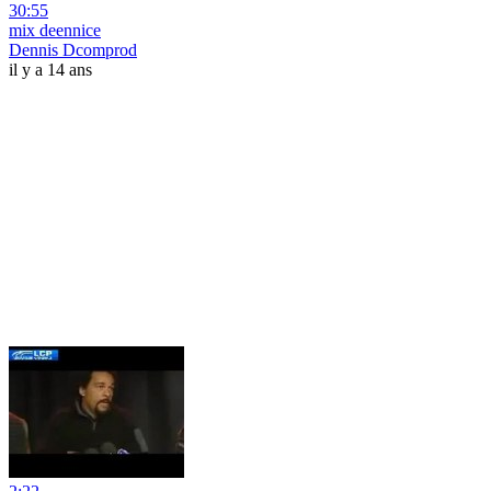
30:55
mix deennice
Dennis Dcomprod
il y a 14 ans