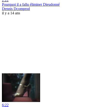
2:22
Pourquoi il a fallu éliminer Dieudonné
Dennis Dcomprod
il y a 14 ans
6:22