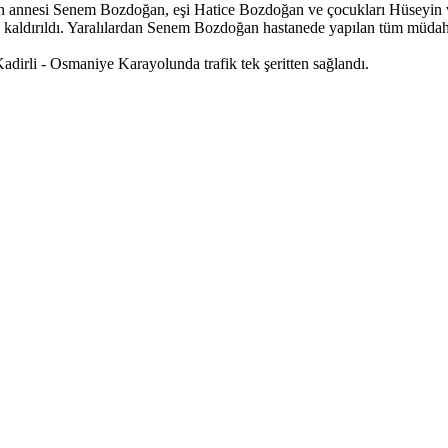
ün annesi Senem Bozdoğan, eşi Hatice Bozdoğan ve çocukları Hüseyin v
kaldırıldı. Yaralılardan Senem Bozdoğan hastanede yapılan tüm müdahale
dirli - Osmaniye Karayolunda trafik tek şeritten sağlandı.