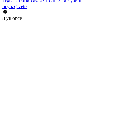
Uşak’ta trafik kazası: 1 ölü, 2 ağır yaralı
beyazgazete
8 yıl önce