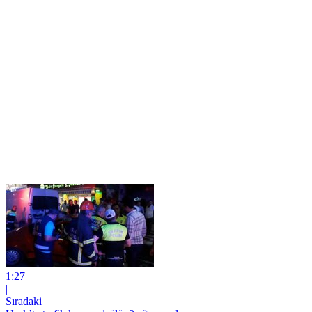
1:27
|
Sıradaki