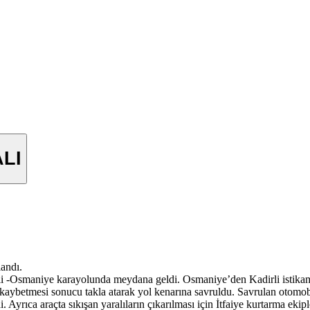
ALI
landı.
irli -Osmaniye karayolunda meydana geldi. Osmaniye’den Kadirli istik
i kaybetmesi sonucu takla atarak yol kenarına savruldu. Savrulan otomo
Ayrıca araçta sıkışan yaralıların çıkarılması için İtfaiye kurtarma ekipl