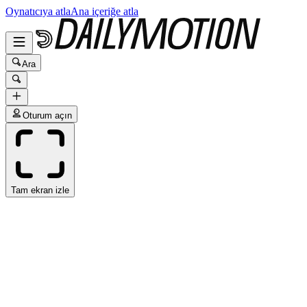
Oynatıcıya atla
Ana içeriğe atla
Ara
Oturum açın
Tam ekran izle