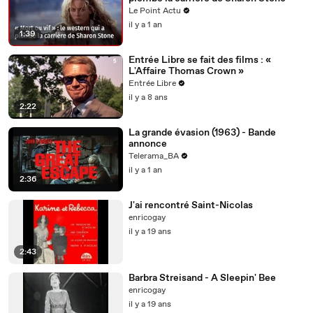
Le Point Actu
il y a 1 an
1:39
Entrée Libre se fait des films : «
L'Affaire Thomas Crown »
Entrée Libre
il y a 8 ans
2:22
La grande évasion (1963) - Bande
annonce
Telerama_BA
il y a 1 an
2:36
J'ai rencontré Saint-Nicolas
enricogay
il y a 19 ans
2:43
Barbra Streisand - A Sleepin' Bee
enricogay
il y a 19 ans