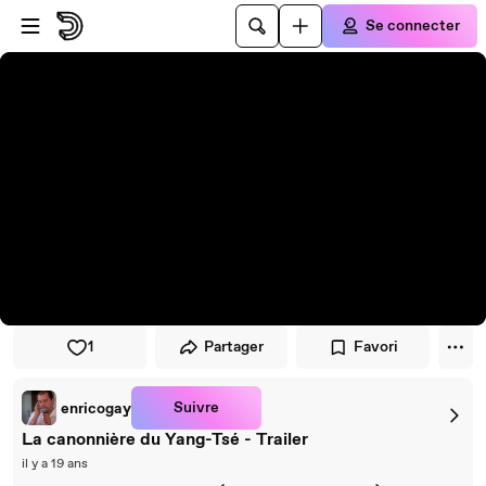
Passer au player
Passer au contenu principal
Se connecter
1
Partager
Favori
Suivre
enricogay
La canonnière du Yang-Tsé - Trailer
il y a 19 ans