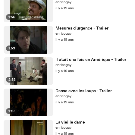
enricogay
il y a 19 ans
1:50
Mesures d'urgence - Trailer
enricogay
il y a 19 ans
1:53
Il était une fois en Amérique - Trailer
enricogay
il y a 19 ans
2:33
Danse avec les loups - Trailer
enricogay
il y a 19 ans
1:19
La vieille dame
enricogay
il y a 19 ans