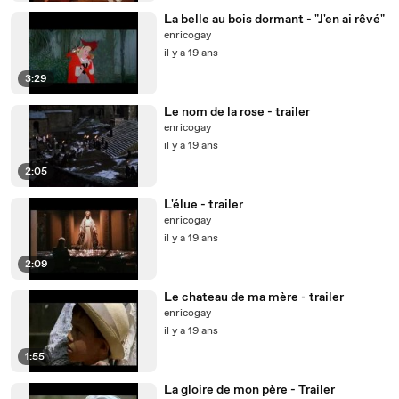
La belle au bois dormant - "J'en ai rêvé"
enricogay
il y a 19 ans
3:29
Le nom de la rose - trailer
enricogay
il y a 19 ans
2:05
L'élue - trailer
enricogay
il y a 19 ans
2:09
Le chateau de ma mère - trailer
enricogay
il y a 19 ans
1:55
La gloire de mon père - Trailer