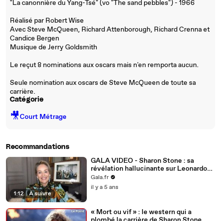
"La canonnière du Yang-Tsé" (vo "The sand pebbles") - 1966
Réalisé par Robert Wise
Avec Steve McQueen, Richard Attenborough, Richard Crenna et
Candice Bergen
Musique de Jerry Goldsmith
Le reçut 8 nominations aux oscars mais n'en remporta aucun.
Seule nomination aux oscars de Steve McQueen de toute sa
carrière.
Catégorie
🎥
Court Métrage
Recommandations
GALA VIDEO - Sharon Stone : sa
révélation hallucinante sur Leonardo
DiCaprio
Gala.fr
il y a 5 ans
1:12
|
À suivre
« Mort ou vif » : le western qui a
plombé la carrière de Sharon Stone