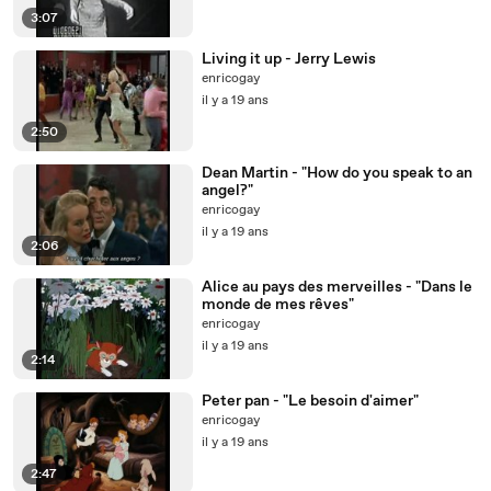
3:07
Living it up - Jerry Lewis
enricogay
il y a 19 ans
2:50
Dean Martin - "How do you speak to an
angel?"
enricogay
il y a 19 ans
2:06
Alice au pays des merveilles - "Dans le
monde de mes rêves"
enricogay
il y a 19 ans
2:14
Peter pan - "Le besoin d'aimer"
enricogay
il y a 19 ans
2:47