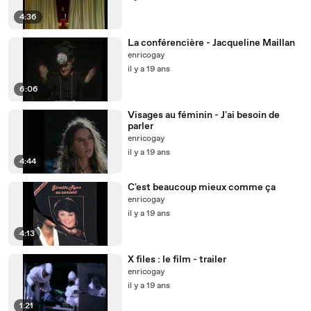
4:36
La conférencière - Jacqueline Maillan
enricogay
il y a 19 ans
6:06
Visages au féminin - J'ai besoin de
parler
enricogay
il y a 19 ans
4:44
C'est beaucoup mieux comme ça
enricogay
il y a 19 ans
4:13
X files : le film - trailer
enricogay
il y a 19 ans
1:21