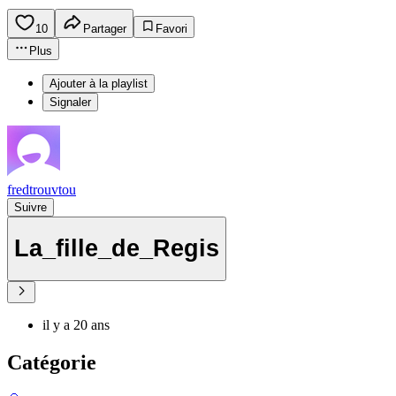
10
Partager
Favori
Plus
Ajouter à la playlist
Signaler
fredtrouvtou
Suivre
La_fille_de_Regis
il y a 20 ans
Catégorie