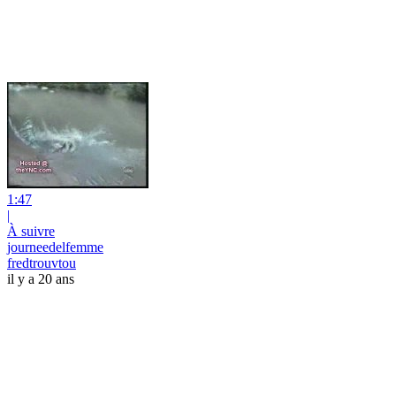
1:47
|
À suivre
journeedelfemme
fredtrouvtou
il y a 20 ans