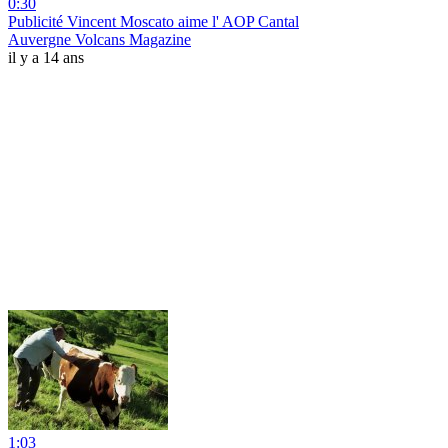
0:30
Publicité Vincent Moscato aime l' AOP Cantal
Auvergne Volcans Magazine
il y a 14 ans
1:03