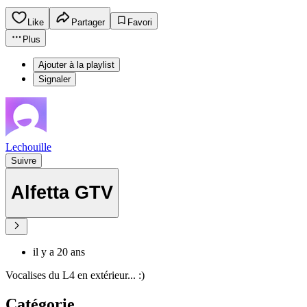
Like
Partager
Favori
Plus
Ajouter à la playlist
Signaler
Lechouille
Suivre
Alfetta GTV
il y a 20 ans
Vocalises du L4 en extérieur... :)
Catégorie