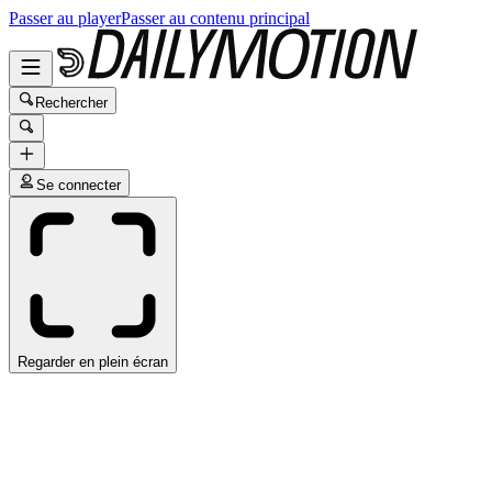
Passer au player
Passer au contenu principal
Rechercher
Se connecter
Regarder en plein écran