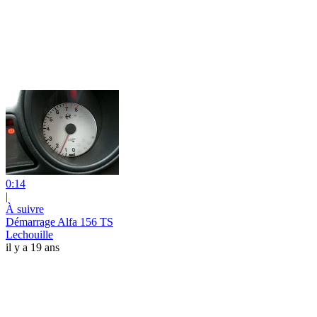
0:14
|
À suivre
Démarrage Alfa 156 TS
Lechouille
il y a 19 ans