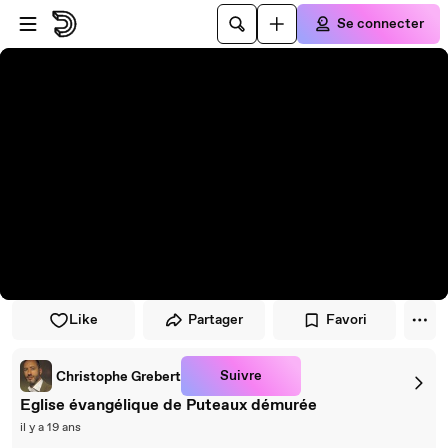
Passer au player
Passer au contenu principal
Se connecter
Like
Partager
Favori
Suivre
Christophe Grebert
Eglise évangélique de Puteaux démurée
il y a 19 ans