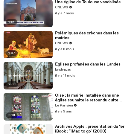
Une église de Toulouse vandalisée
CNEWS
il y a 7 mois
1:16
Polémiques des crèches dans les
mairies
CNEWS
il y a 8 mois
1:07
Églises profanées dans les Landes
landrepas
il y a 11 mois
2:58
Oise : la mairie installée dans une
église souhaite le retour du culte
religieux
Le Parisien
il y a 9 ans
3:18
Archives Apple : présentation du 1er
iBook : "iMac to go" (2000)