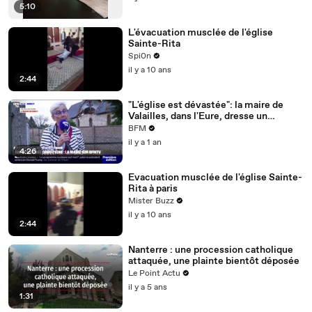
5:10
L'évacuation musclée de l'église
Sainte-Rita
Spi0n
il y a 10 ans
2:44
"L'église est dévastée": la maire de
Valailles, dans l'Eure, dresse un
premier bilan après le violent orage qui
BFM
a frappé sa commune
il y a 1 an
4:26
Evacuation musclée de l'église Sainte-
Rita à paris
Mister Buzz
il y a 10 ans
2:44
Nanterre : une procession catholique
attaquée, une plainte bientôt déposée
Le Point Actu
il y a 5 ans
1:31