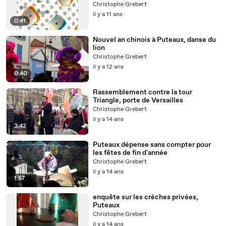
Christophe Grebert
il y a 11 ans
0:41
Nouvel an chinois à Puteaux, danse du
lion
Christophe Grebert
il y a 12 ans
0:40
Rassemblement contre la tour
Triangle, porte de Versailles
Christophe Grebert
il y a 14 ans
3:42
Puteaux dépense sans compter pour
les fêtes de fin d'année
Christophe Grebert
il y a 14 ans
1:57
enquête sur les crèches privées,
Puteaux
Christophe Grebert
il y a 14 ans