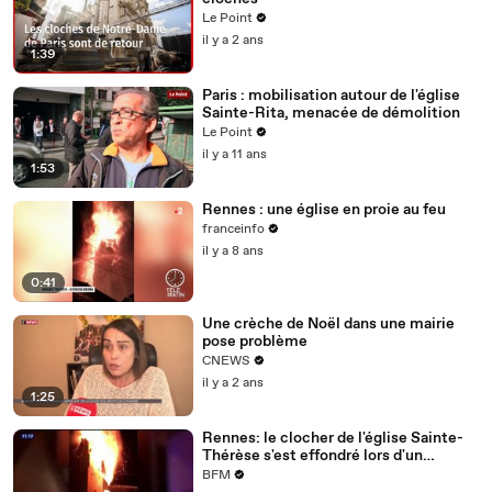
Le Point
il y a 2 ans
1:39
Paris : mobilisation autour de l'église
Sainte-Rita, menacée de démolition
Le Point
il y a 11 ans
1:53
Rennes : une église en proie au feu
franceinfo
il y a 8 ans
0:41
Une crèche de Noël dans une mairie
pose problème
CNEWS
il y a 2 ans
1:25
Rennes: le clocher de l'église Sainte-
Thérèse s'est effondré lors d'un
incendie
BFM