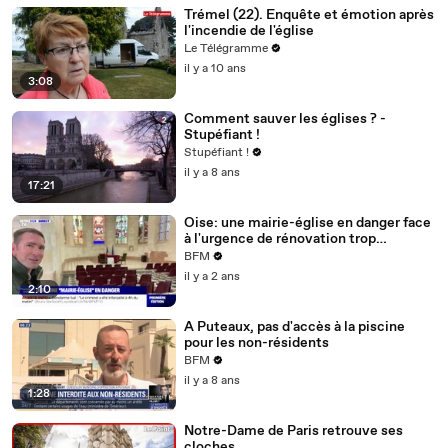
Trémel (22). Enquête et émotion après
l'incendie de l'église
Le Télégramme
il y a 10 ans
3:08
Comment sauver les églises ? -
Stupéfiant !
Stupéfiant !
il y a 8 ans
17:21
Oise: une mairie-église en danger face
à l'urgence de rénovation trop
coûteuse pour la commune
BFM
il y a 2 ans
2:10
A Puteaux, pas d'accès à la piscine
pour les non-résidents
BFM
il y a 8 ans
1:28
Notre-Dame de Paris retrouve ses
cloches