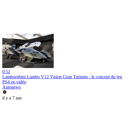
0:52
Lamborghini Lambo V12 Vision Gran Turismo : le concept du jeu
PS4 en vidéo
Autonews
il y a 7 ans