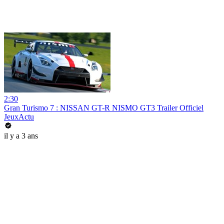
2:30
Gran Turismo 7 : NISSAN GT-R NISMO GT3 Trailer Officiel
JeuxActu
il y a 3 ans