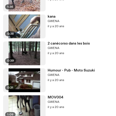
1:36
kana
GWENA
il y a 20 ans
0:38
2 canécorso dans les bois
GWENA
il y a 20 ans
0:39
Humour - Pub - Moto Suzuki
GWENA
il y a 20 ans
0:31
MOV004
GWENA
il y a 20 ans
1:09