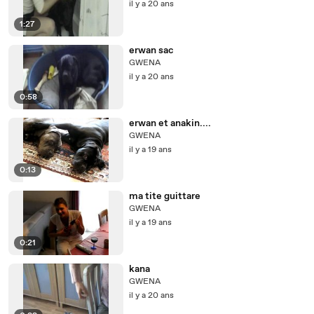
il y a 20 ans
1:27
erwan sac
GWENA
il y a 20 ans
0:58
erwan et anakin....
GWENA
il y a 19 ans
0:13
ma tite guittare
GWENA
il y a 19 ans
0:21
kana
GWENA
il y a 20 ans