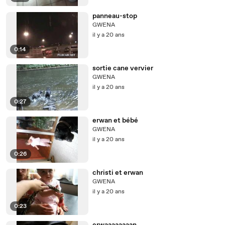
panneau-stop
GWENA
il y a 20 ans
0:14
sortie cane vervier
GWENA
il y a 20 ans
0:27
erwan et bébé
GWENA
il y a 20 ans
0:26
christi et erwan
GWENA
il y a 20 ans
0:23