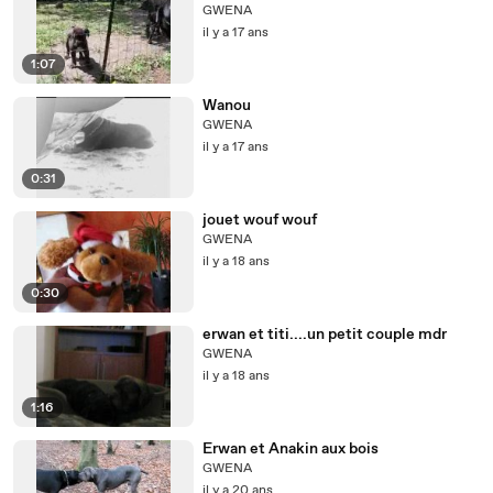
GWENA
il y a 17 ans
1:07
Wanou
GWENA
il y a 17 ans
0:31
jouet wouf wouf
GWENA
il y a 18 ans
0:30
erwan et titi....un petit couple mdr
GWENA
il y a 18 ans
1:16
Erwan et Anakin aux bois
GWENA
il y a 20 ans