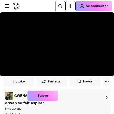
Passer au player
Passer au contenu principal
Se connecter
Like
Partager
Favori
Suivre
GWENA
erwan se fait aspirer
il y a 20 ans