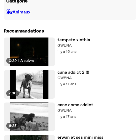
Catégorie
🐳
Animaux
Recommandations
tempete xinthia
GWENA
il y a 16 ans
0:29
|
À suivre
cane addict 2!!!!
GWENA
il y a 17 ans
7:30
cane corso addict
GWENA
il y a 17 ans
6:25
erwan et ses mini miss