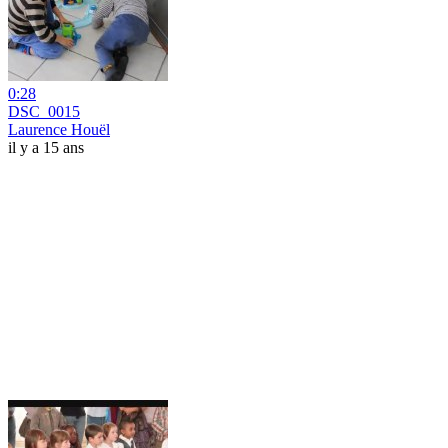
0:28
DSC_0015
Laurence Houël
il y a 15 ans