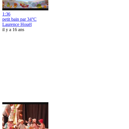
1:36
petit bain par 34°C
Laurence Houël
il y a 16 ans