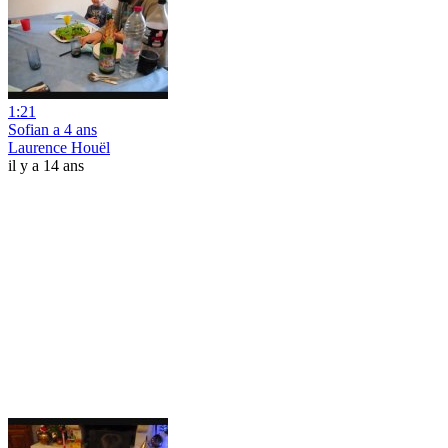
1:21
Sofian a 4 ans
Laurence Houël
il y a 14 ans