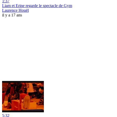
1:37
Liam et Erine regarde le spectacle de Gym
Laurence Houël
il y a 17 ans
5:32