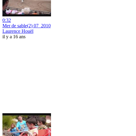
0:32
Mer de sable(2) 07_2010
Laurence Houël
il y a 16 ans