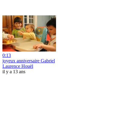
0:13
joyeux anniversaire Gabriel
Laurence Houël
il y a 13 ans