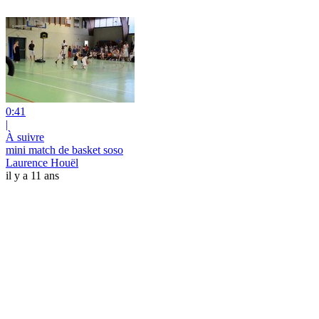
0:41
|
À suivre
mini match de basket soso
Laurence Houël
il y a 11 ans