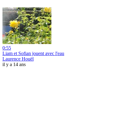
0:55
Liam et Sofian jouent avec l'eau
Laurence Houël
il y a 14 ans