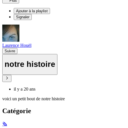
Plus
Ajouter à la playlist
Signaler
Laurence Houël
Suivre
notre histoire
il y a 20 ans
voici un petit bout de notre histoire
Catégorie
🗞