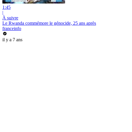
1:45
|
À suivre
Le Rwanda commémore le génocide, 25 ans après
franceinfo
il y a 7 ans