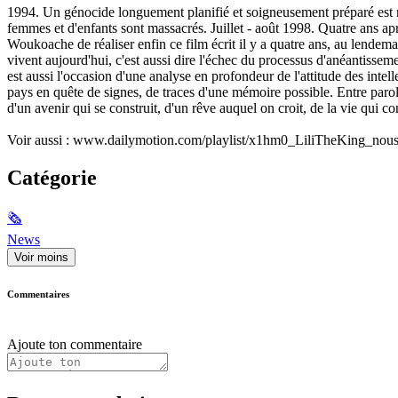
1994. Un génocide longuement planifié et soigneusement préparé est 
femmes et d'enfants sont massacrés. Juillet - août 1998. Quatre ans ap
Woukoache de réaliser enfin ce film écrit il y a quatre ans, au lende
vivent aujourd'hui, c'est aussi dire l'échec du processus d'anéant
est aussi l'occasion d'une analyse en profondeur de l'attitude des intel
pays en quête de signes, de traces d'une mémoire possible. Entre paroles
d'un avenir qui se construit, d'un rêve auquel on croit, de la vie qu
Voir aussi : www.dailymotion.com/playlist/x1hm0_LiliTheKing_nou
Catégorie
🗞
News
Voir moins
Commentaires
Ajoute ton commentaire