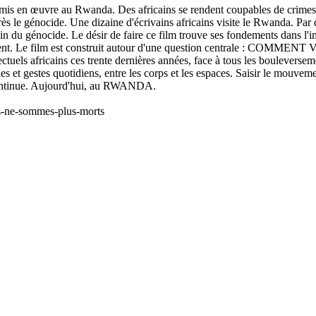
mis en œuvre au Rwanda. Des africains se rendent coupables de crimes 
rès le génocide. Une dizaine d'écrivains africains visite le Rwanda. Par
main du génocide. Le désir de faire ce film trouve ses fondements dans l
issement. Le film est construit autour d'une question centrale : COMM
lectuels africains ces trente dernières années, face à tous les bouleverse
 et gestes quotidiens, entre les corps et les espaces. Saisir le mouvemen
i continue. Aujourd'hui, au RWANDA.
s-ne-sommes-plus-morts