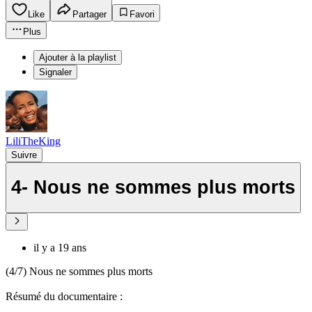
Like
Partager
Favori
Plus
Ajouter à la playlist
Signaler
LiliTheKing
Suivre
4- Nous ne sommes plus morts
il y a 19 ans
(4/7) Nous ne sommes plus morts
Résumé du documentaire :