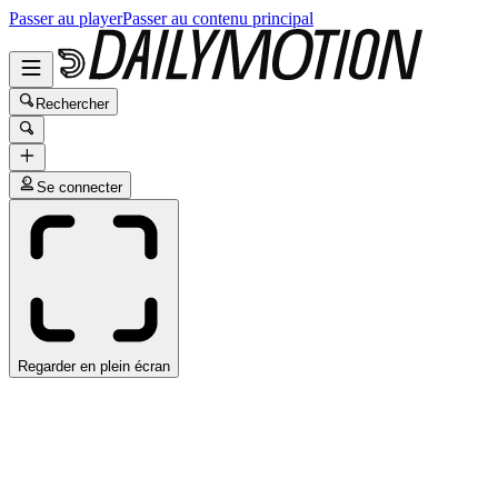
Passer au player
Passer au contenu principal
Rechercher
Se connecter
Regarder en plein écran