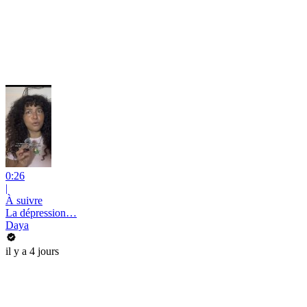
0:26
|
À suivre
La dépression…
Daya
il y a 4 jours