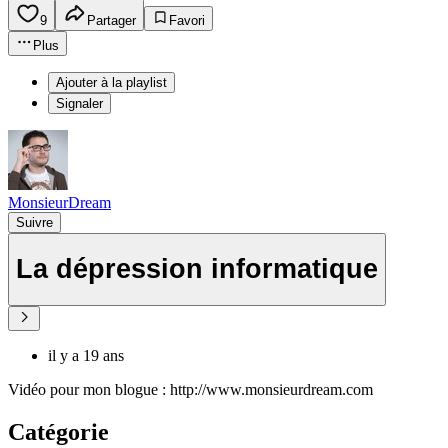
9
Partager
Favori
Plus
Ajouter à la playlist
Signaler
MonsieurDream
Suivre
La dépression informatique
il y a 19 ans
Vidéo pour mon blogue : http://www.monsieurdream.com
Catégorie