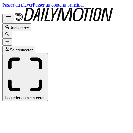
Passer au player
Passer au contenu principal
Rechercher
Se connecter
Regarder en plein écran