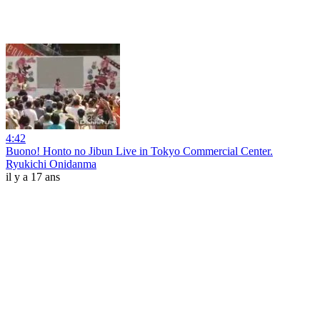
4:42
Buono! Honto no Jibun Live in Tokyo Commercial Center.
Ryukichi Onidanma
il y a 17 ans