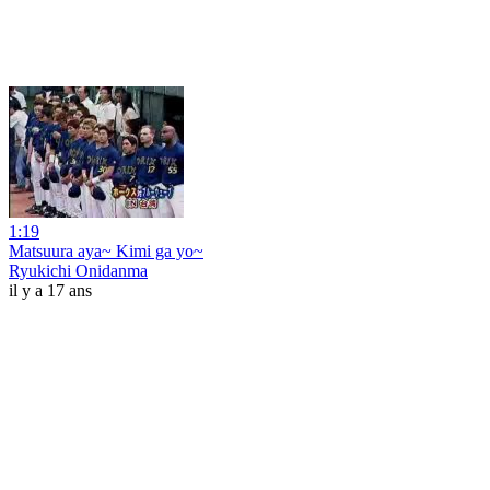
1:19
Matsuura aya~ Kimi ga yo~
Ryukichi Onidanma
il y a 17 ans