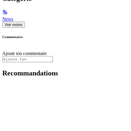
🗞
News
Voir moins
Commentaires
Ajoute ton commentaire
Recommandations