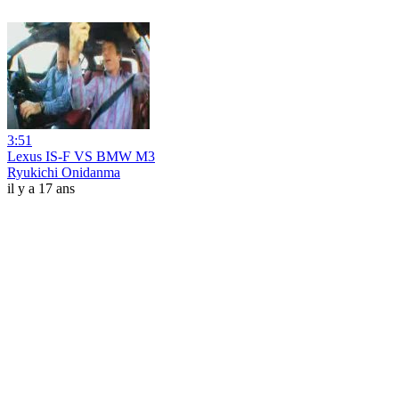
3:51
Lexus IS-F VS BMW M3
Ryukichi Onidanma
il y a 17 ans