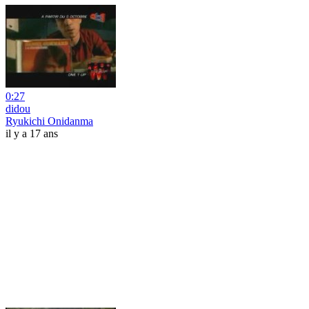
0:27
didou
Ryukichi Onidanma
il y a 17 ans