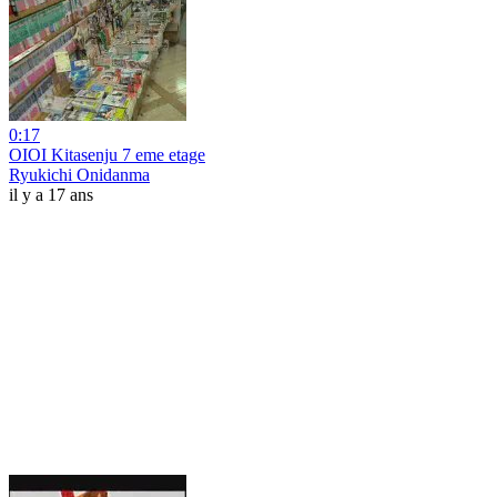
0:17
OIOI Kitasenju 7 eme etage
Ryukichi Onidanma
il y a 17 ans