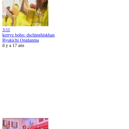
3:11
kerryz bobo: dschinghiskhan
Ryukichi Onidanma
il y a 17 ans