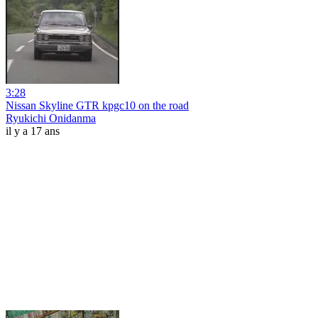
3:28
Nissan Skyline GTR kpgc10 on the road
Ryukichi Onidanma
il y a 17 ans