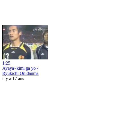
1:25
Ayaya~kimi ga yo~
Ryukichi Onidanma
il y a 17 ans