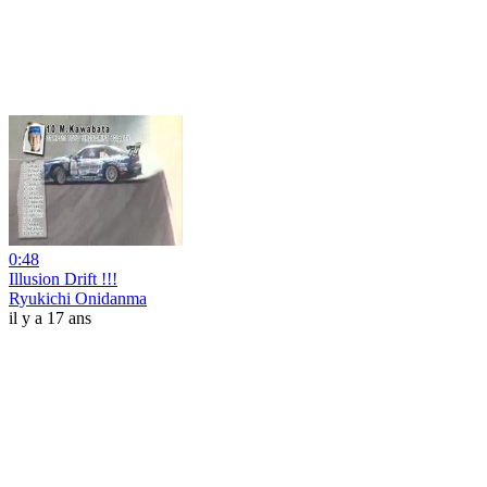
0:48
Illusion Drift !!!
Ryukichi Onidanma
il y a 17 ans