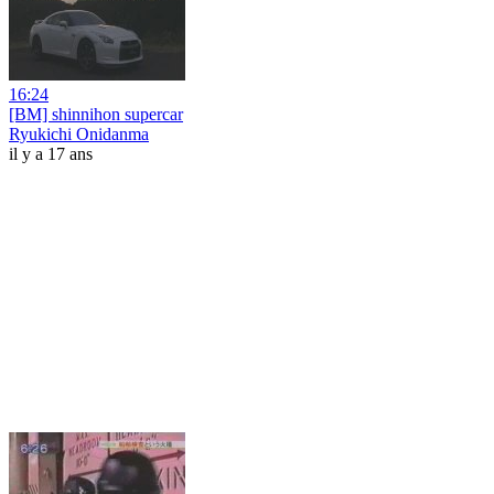
16:24
[BM] shinnihon supercar
Ryukichi Onidanma
il y a 17 ans