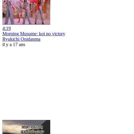
4:19
Morning Musume: koi no victory
Ryukichi Onidanma
il y a 17 ans