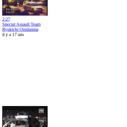
2:27
Special Assault Team
Ryukichi Onidanma
il y a 17 ans