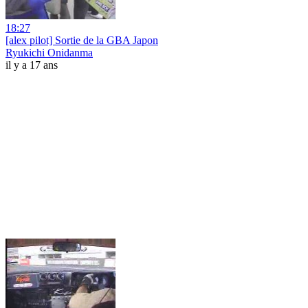
18:27
[alex pilot] Sortie de la GBA Japon
Ryukichi Onidanma
il y a 17 ans