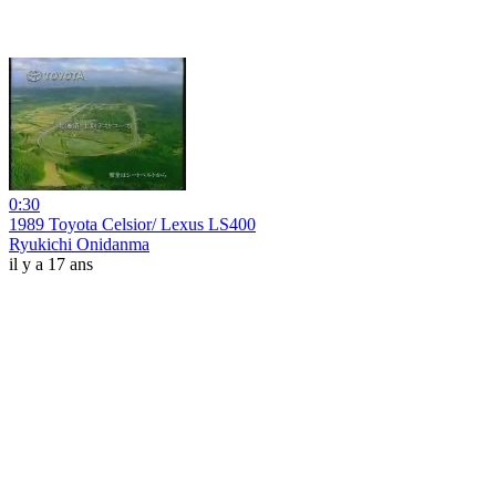
0:30
1989 Toyota Celsior/ Lexus LS400
Ryukichi Onidanma
il y a 17 ans