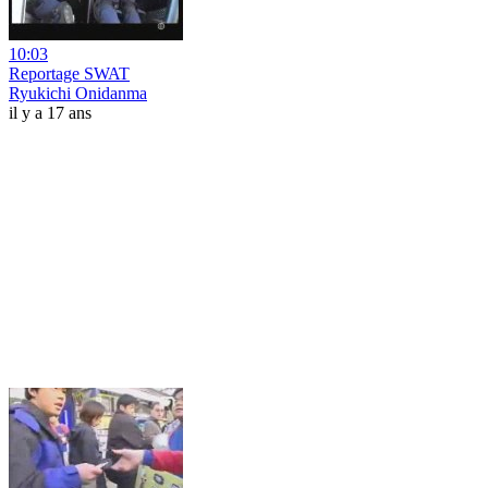
10:03
Reportage SWAT
Ryukichi Onidanma
il y a 17 ans