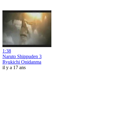
1:38
Naruto Shippuden 3
Ryukichi Onidanma
il y a 17 ans