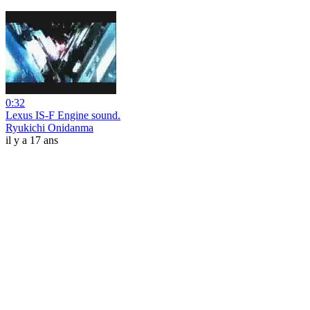
0:32
Lexus IS-F Engine sound.
Ryukichi Onidanma
il y a 17 ans